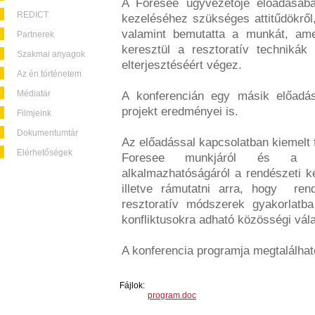
A Foresee ügyvezetője előadásában
REDICT
kezeléséhez szükséges attitűdökről,
valamint bemutatta a munkát, amel
Partnerek
keresztül a resztoratív techniká
Szakmai anyagok
elterjesztéséért végez.
Az én történetem
Médiatár
A konferencián egy másik előadá
projekt eredményei is.
Filmjeink
Dokumentumtár
Az előadással kapcsolatban kiemelt f
Elérhetőségek
Foresee munkjáról és a re
alkalmazhatóságáról a rendészeti k
illetve rámutatni arra, hogy ren
resztoratív módszerek gyakorlatb
konfliktusokra adható közösségi vál
A konferencia programja megtalálha
Fájlok:
program.doc