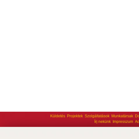
Küldetés
Projektek
Szolgáltatások
Munkatársak
D
Írj nekünk
Impresszum
Ad