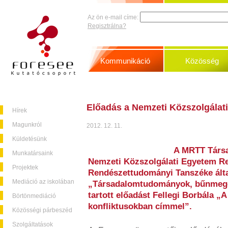
Az ön e-mail címe:
Regisztrálna?
Kommunikáció
Közösség
Előadás a Nemzeti Közszolgálat
Hírek
Magunkról
2012. 12. 11.
Küldetésünk
A MRTT Társ
Munkatársaink
Nemzeti Közszolgálati Egyetem R
Projektek
Rendészettudományi Tanszéke álta
Mediáció az iskolában
„Társadalomtudományok, bűnmege
tartott előadást Fellegi Borbála „
Börtönmediáció
konfliktusokban címmel”.
Közösségi párbeszéd
Szolgáltatások