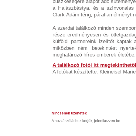
büszkeségére alapot adó sütemények
a Halászbástya, és a színvonalas 
Clark Ádám térig, páratlan élményt n
A szerdai találkozó minden szempo
része eredményesen és ötletgazdag
külföldi partnereink ízelítőt kaptak
miközben némi betekintést nyerte
meghatározó híres emberek életébe.
A találkozó fotói itt megtekinthető
A fotókat készítette: Kleineisel Mari
Nincsenek üzenetek
A hozzászóláshoz kérjük, jelentkezzen be.