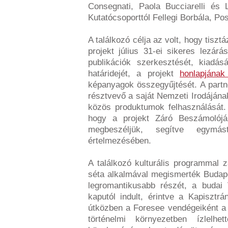
Consegnati, Paola Bucciarelli és 
Kutatócsoporttól Fellegi Borbála, Po
A találkozó célja az volt, hogy tisz
projekt július 31-ei sikeres lezár
publikációk szerkesztését, kiadás
határidejét, a projekt
honlapjána
képanyagok összegyűjtését. A partne
résztvevő a saját Nemzeti Irodájának
közös produktumok felhasználását. 
hogy a projekt Záró Beszámolójá
megbeszéljük, segítve egymá
értelmezésében.
A találkozó kulturális programmal z
séta alkalmával megismerték Budap
legromantikusabb részét, a budai
kaputól indult, érintve a Kapisztr
útközben a Foresee vendégeiként 
történelmi környezetben ízlelh