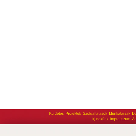
Küldetés
Projektek
Szolgáltatások
Munkatársak
D
Írj nekünk
Impresszum
Ad