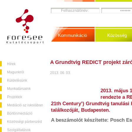
Kommunikáció
Közösség
A Grundtvig REDICT projekt záró
Hírek
Magunkról
2013. 06. 03.
Küldetésünk
Munkatársaink
2013. május 
rendezte a RE
Projektek
21th Century’) Grundtvig tanulási 
Mediáció az iskolában
találkozóját, Budapesten.
Börtönmediáció
A beszámolót készítette: Posch Es
Közösségi párbeszéd
Szolgáltatások