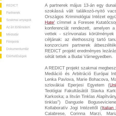
A partnerek május 13-án egy dunai
REDICT
szokássá vált találkozó-nyitó va
Partnerek
Országos Kriminológiai Intézet eg
Szakmai anyagok
Hate’
címmel a Foresee Kutatócsopo
Az én történetem
konferenciát rendezett, amelyen 
vettek - színvonalas körülmények 
Médiatár
céljának: az élethosszig tartó tan
Filmjeink
konzorciumi partnerek átbeszélté
Dokumentumtár
REDICT projekt eredményes lezárás
sétát tettek a Budai Várnegyedben.
Elérhetőségek
A REDICT projekt szakmai megbeszé
Mediáció és Arbitráció Európai In
Lenka Pavlova, Marie Bohacova, Ma
szlovákiai Eperjesi Egyetem (
Un
Teológiai Fakultásától Slavka Ka
Karkoska; a litván Tinklas Alapítvány
tinklas”) Danguole Bogusevici
Kollaboratív Jogi Intézettől (
Italian
Calabrese, Corinna Marzi, Mar