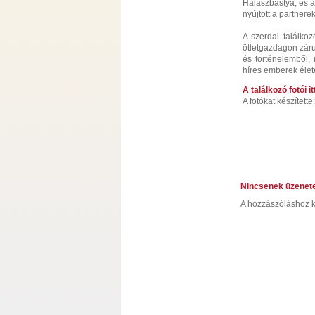
Halászbástya, és a
nyújtott a partnere
A szerdai találk
ötletgazdagon zárul
és történelemből,
híres emberek élet
A találkozó fotói i
A fotókat készített
Nincsenek üzenet
A hozzászóláshoz k