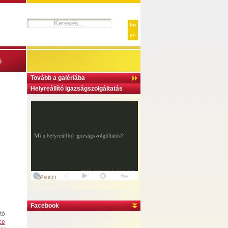
hu
en
ó
Tovább a galériába
Helyreállító igazságszolgáltatás
Facebook
tó
ce