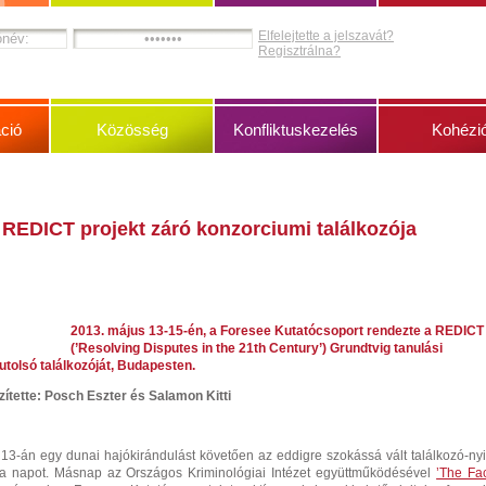
Elfelejtette a jelszavát?
Regisztrálna?
ció
Közösség
Konfliktuskezelés
Kohézi
 REDICT projekt záró konzorciumi találkozója
2013. május 13-15-én, a Foresee Kutatócsoport rendezte a REDICT
(’Resolving Disputes in the 21th Century’) Grundtvig tanulási
utolsó találkozóját, Budapesten.
ítette: Posch Eszter és Salamon Kitti
13-án egy dunai hajókirándulást követően az eddigre szokássá vált találkozó-nyi
 a napot. Másnap az Országos Kriminológiai Intézet együttműködésével
’The Fa