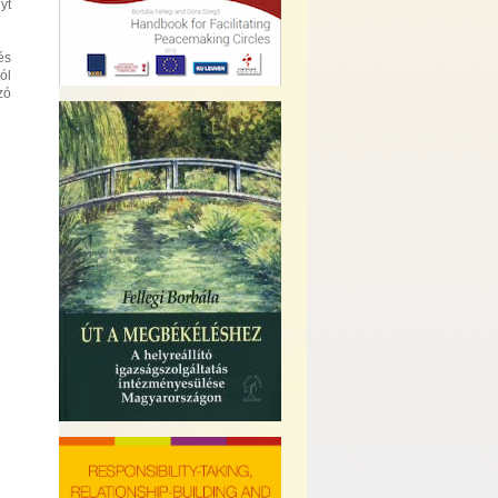
yt
és
ól
zó