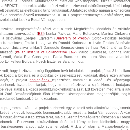
címmel a Foresee Kutatócsoport interaktív workshopokkal tűzdelt konferenci
 a REDICT partnerek is aktívan részt vettek - színvonalas körülmények között eleg
elt céljának: az élethosszig tartó tanulásnak. A találkozó utolsó napján a konzorciu
ték a prioritást élvező feladatokat a REDICT projekt eredményes lezárásához, ma
zetett sétát tettek a Budai Várnegyedben.
 szakmai megbeszélésén részt vett: a cseh Megbékélés, Mediáció és Arbitrác
zhasznú szervezetétől (
ESI
) Lenka Pavlova, Marie Bohacova, Martina Cinkova 
 a szlovákiai Eperjesi Egyetem (
University of Presov
) Görög-katolikus Teológi
ka Karkoskova, Emilia Halagova és Ronald Karkoska; a litván Tinklas Alapítván
ciation „Iniciatyvu tinklas”) Danguole Boguseviciene és Inga Pošiūnaitė, az Ola
ntézettől (
Italian Institute of Collaborative Law
) Marco Calabrese, Corinna Marz
orradi, Maria Rita Consegnati, Paola Bucciarelli és Laura Nissolino; valamint
orttól Fellegi Borbála, Posch Eszter és Salamon Kitti.
z volt, hogy tisztázza a még függőben lévő feladatokat a projekt július 31-ei siker
k között a brosúra és a publikációk szerkesztését, kiadását, illetve ezen anyag
idejét, a projekt
honlapjának
fejlesztését, valamint a videó –és képanyag
 partnerek tiszteletben tartják, hogy minden résztvevő a saját Nemzeti Irodáján
mbe véve alakítja a közös produktumok felhasználását. Ezt követően még arra is juto
ekt Záró Beszámolójának főbb kérdéseit kiscsoportokban megbeszéljük, segít
aszolandó kérdések értelmezésében.
ális programmal zárult: a projektpartnerek egy vezetett séta alkalmával megismert
kségének egyik legszebb, legromantikusabb részét, a budai Várnegyedet. A köz
ól indult, érintve a Kapisztrán teret, majd a Szentháromság-teret, útközben a Fores
rtnerek a Ruszwurm cukrászdában történelmi környezetben ízlelhették a magy
t büszkeségére alapot adó süteményeket. A „kitérő” után a Mátyás-templom,