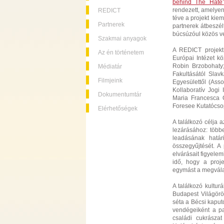
behind The Hate’
rendezett, amelyen
REDICT
téve a projekt kiem
Partnerek
partnerek átbeszél
búcsúzóul közös ve
Szakmai anyagok
A REDICT projekt
Az én történetem
Európai Intézet kö
Robin Brzobohaty;
Médiatár
Fakultásától Slav
Filmjeink
Egyesülettől (Asso
Kollaboratív Jogi I
Dokumentumtár
Maria Francesca C
Foresee Kutatócsop
Elérhetőségek
A találkozó célja a
lezárásához: többe
leadásának határ
összegyűjtését. A
elvárásait figyele
idő, hogy a proj
egymást a megvál
A találkozó kultur
Budapest Világörö
séta a Bécsi kaput
vendégeiként a pa
családi cukrásza