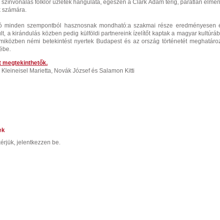
 színvonalas folklór üzletek hangulata, egészen a Clark Ádám térig, páratlan élmén
k számára.
ozó minden szempontból hasznosnak mondható:a szakmai része eredményesen 
t, a kirándulás közben pedig külföldi partnereink ízelítőt kaptak a magyar kultúráb
 miközben némi betekintést nyertek Budapest és az ország történetét meghatáro
ébe.
tt megtekinthetők.
e: Kleineisel Marietta, Novák József és Salamon Kitti
ek
érjük, jelentkezzen be.