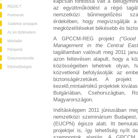
kapcsán fontossá vált a Belügymin
REDICT
az együttműködést a régió tagál
nemzetközi bűnmegelőzési szak
Partnerek
érdekében, hogy megvizsgálják a l
Szakmai anyagok
megközelítéseket békésebb és bizto
Az én történetem
A GPCCM-REG projekt
(“Good
Médiatár
Management in the Central East
Filmjeink
tagállamban valósult meg 2011 janu
Dokumentumtár
azon feltevésen alapult, hogy a kö
közösségeiben lehetnek olyan, ha
Elérhetőségek
közvetlenül befolyásolják az emb
biztonságérzetüket. A projek
kezelő,mintaértékű projektek kiválas
Bulgáriában, Csehországban, Ro
Magyarországon.
Indításképpen 2011 júniusában me
nemzetközi szeminárium Budapest,
(EUCPN) égisze alatt. Itt bemuta
projektjei is, így lehetőség nyílt 
szempontok alapján. A GPCCM 