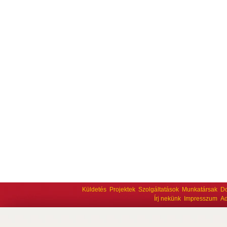
Küldetés
Projektek
Szolgáltatások
Munkatársak
D
Írj nekünk
Impresszum
Ad