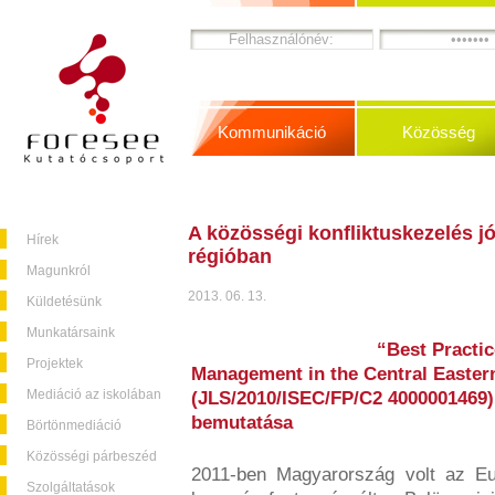
Kommunikáció
Közösség
A közösségi konfliktuskezelés jó
Hírek
régióban
Magunkról
2013. 06. 13.
Küldetésünk
Munkatársaink
“Best Practi
Projektek
Management in the Central Easte
Mediáció az iskolában
(JLS/2010/ISEC/FP/C2 4000001469
bemutatása
Börtönmediáció
Közösségi párbeszéd
2011-ben Magyarország volt az Eu
Szolgáltatások