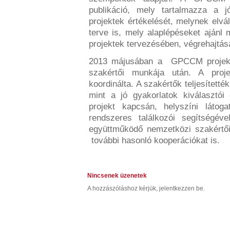
publikáció, mely tartalmazza a j
projektek értékelését, melynek elvá
terve is, mely alaplépéseket ajánl
projektek tervezésében, végrehajtás
2013 májusában a GPCCM projekt l
szakértői munkája után. A proj
koordinálta. A szakértők teljesített
mint a jó gyakorlatok kiválasztói
projekt kapcsán, helyszíni látog
rendszeres találkozói segítségé
együttműködő nemzetközi szakértő
további hasonló kooperációkat is.
Nincsenek üzenetek
A hozzászóláshoz kérjük, jelentkezzen be.