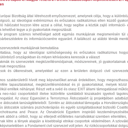
len
urópai Bizottság által létrehozott ernyőszervezet, amelynek célja, hogy a különbö
lgozó, az ideológiai extrémizmus és erőszakos radikalizmus ellen küzdő gyakor
ó hálózatot hozzon létre azzal a céllal, hogy segítse a köztük zajló információ- 
és lehetővé tegye a jó gyakorlatok megosztását.
zív program számos lehetőséget adott egymás munkájának megismerésén túl 
 párbeszédekre és információcserére egyaránt. A találkozó az alábbi témák ment
 szervezeteik munkájának bemutatása
tása, hogy az ideológiai szélsőségesség és erőszakos radikalizmus hogy
különböző országokban és milyen kihívásokra keressük a választ
kmák és szervezetek megközelítésmódjainak, módszereinek, jó gyakorlatainak 
inak megosztása
k és útkeresések, amelyekkel az ezen a területen dolgozó civil szervezet
mos szakterületről hívott meg képviselőket annak érdekében, hogy megoszthass
féle tapasztalatokat, megközelítésmódokat és jó gyakorlatokat, melyek közül
élkül említek néhányat. Részt vett a svéd és olasz EXIT állami támogatással műkö
a neo-náci csoportokból illetve különféle szektákból kiszakadni igyekvő tagokn
ámogatást. Az olasz Egyesület a Terrorizmus Áldozataiért új projektjében adatbázi
éle áldozatok tanúságtételeiből. Szintén az áldozatokat támogatja a Horvátországb
s áldozatok számára pszichoterápiás és egyéb szolgáltatásokat biztosító Coaliti
sychotrauma and Peace. Az Osnabrücki Egyetem inspiráló kezdeményezéséb
nek abból a célból, hogy az elterjedt előítéletes narratívákkal szemben ellentétes, 
nak létre a tények alapján a kisebbségi etnikai csoportok védelmében. A szlováki
épviseletében a Fondament civil szervezet volt jelen. Az rizikócsoportokkal dolgo