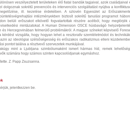
önösen veszélyeztetett területeken élő fiatal bandák tagjaival, azok családjaival 
l dolgoznak sokrétű prevenciós és intervenciós szolgáltatást nyújtva a konfliktus
megelőzése, ill. kezelése érdekében. A szlovén Egyesület az Erőszakment
üntetésvégrehajtási intézményekben biztosít sokrétű tanulási programot hábor
on belüli erőszakot elkövető fogvatartottak részére acélból, hogy megtörjék 
 viselkedési mintázatokat. A Human Dimension OSCE húsbavágó helyzetjelenté
n és Hercegovinában felmerülő problémákról. A magyar színeket képviselő Fores
a kérdést vizsgálta, hogy hogyan lehet a resztoratív szemléletmódot és technikák
azni az ideológiai szélsőségesség és erőszakos radikalizmus elleni küzdelembe
i pontot találva a résztvevő szervezetek munkájával.
sakúgy mint a Ljubljana szimbólumaként ismert hármas híd, remek lehetőség
ztvevők számára hogy számos szinten kapcsolódjanak egymáshoz.
tette. Z. Papp Zsuzsanna.
ek
érjük, jelentkezzen be.