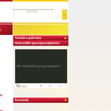
hu
en
ó
Tovább a galériába
Helyreállító igazságszolgáltatás
ág
Facebook
pp