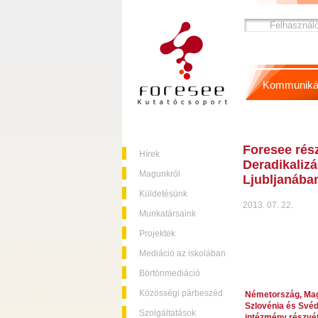
Kommuniká
Foresee rész
Hírek
Deradikalizá
Magunkról
Ljubljanába
Küldetésünk
2013. 07. 22.
Munkatársaink
Projektek
Mediáció az iskolában
Börtönmediáció
Közösségi párbeszéd
Németország, Magy
Szlovénia és Svéd
Szolgáltatások
intézmény részvét