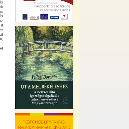
és
ok
es
ús
az
st
ee
at
n,
et