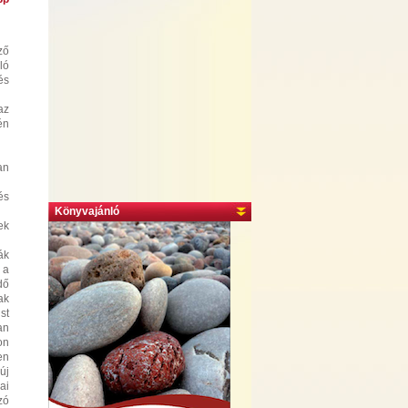
ző
ló
és
az
én
an
és
Könyvajánló
ek
ák
 a
dő
ak
st
an
on
en
új
ai
zó