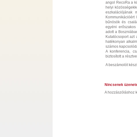
angol RecoRa a kül
helyi közösségekke
eszkalációjának 
Kommunikációért b
bűnösök és család
egyéni erőszakos
adott a Boszniába
Kutatócsoport azt 
hatékonyan alkalm
számos kapcsolódás
A konferencia, c
biztosított a rés
A beszámolót készí
Nincsenek üzenet
A hozzászóláshoz k