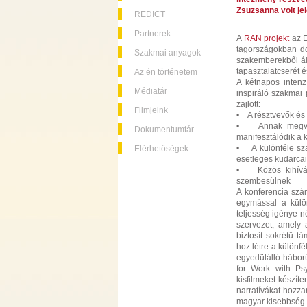
Zsuzsanna volt je
REDICT
Partnerek
A
RAN projekt
az E
tagországokban do
Szakmai anyagok
szakemberekből áll
tapasztalatcserét 
Az én történetem
A kétnapos inten
Médiatár
inspiráló szakmai
zajlott:
Filmjeink
• A résztvevők és
• Annak megvita
Dokumentumtár
manifesztálódik a 
• A különféle sza
Elérhetőségek
esetleges kudarca
• Közös kihíváso
szembesülnek
A konferencia szá
egymással a külön
teljesség igénye n
szervezet, amely 
biztosít sokrétű t
hoz létre a különf
egyedülálló háború
for Work with P
kisfilmeket készíte
narratívákat hozza
magyar kisebbség k