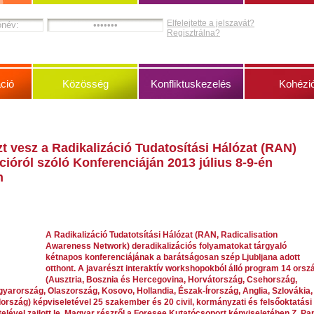
Elfelejtette a jelszavát?
Regisztrálna?
ció
Közösség
Konfliktuskezelés
Kohézi
t vesz a Radikalizáció Tudatosítási Hálózat (RAN)
cióról szóló Konferenciáján 2013 július 8-9-én
n
A Radikalizáció Tudatotsítási Hálózat (RAN, Radicalisation
Awareness Network) deradikalizációs folyamatokat tárgyaló
kétnapos konferenciájának a barátságosan szép Ljubljana adott
otthont. A javarészt interaktív workshopokból álló program 14 orsz
(Ausztria, Bosznia és Hercegovina, Horvátország, Csehország,
arország, Olaszország, Kosovo, Hollandia, Észak-Írország, Anglia, Szlovákia,
ország) képviseletével 25 szakember és 20 civil, kormányzati és felsőoktatási
elével zajlott le. Magyar részről a Foresee Kutatócsoport képviseletében Z. Pa