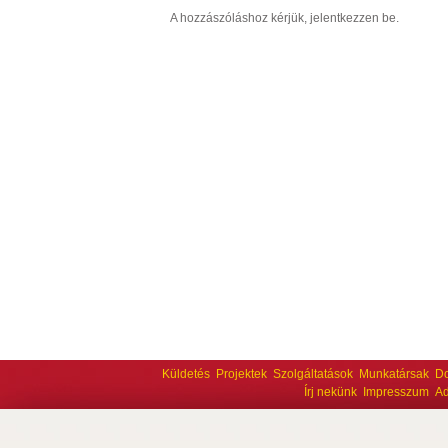
A hozzászóláshoz kérjük, jelentkezzen be.
Küldetés
Projektek
Szolgáltatások
Munkatársak
D
Írj nekünk
Impresszum
Ad