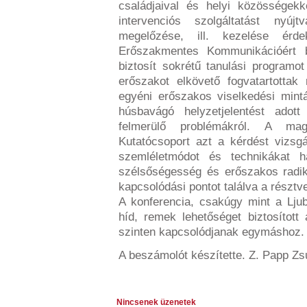
családjaival és helyi közösségek
intervenciós szolgáltatást nyúj
megelőzése, ill. kezelése ér
Erőszakmentes Kommunikációért b
biztosít sokrétű tanulási programo
erőszakot elkövető fogvatartottak
egyéni erőszakos viselkedési mi
húsbavágó helyzetjelentést ado
felmerülő problémákról. A ma
Kutatócsoport azt a kérdést vizsgá
szemléletmódot és technikákat h
szélsőségesség és erőszakos radi
kapcsolódási pontot találva a részt
A konferencia, csakúgy mint a Lju
híd, remek lehetőséget biztosíto
szinten kapcsolódjanak egymáshoz.
A beszámolót készítette. Z. Papp Z
Nincsenek üzenetek