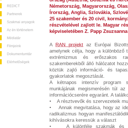
Németország, Magyarország, Olasz
REDICT
Írország, Anglia, Szlovákia, Szlov
Partnerek
25 szakember és 20 civil, kormány
Szakmai anyagok
részvételével zajlott le. Magyar r
Az én történetem
képviseletében Z. Papp Zsuzsanna 
Médiatár
A
RAN projekt
az Európai Bizottsá
Filmjeink
amelynek célja, hogy a különböző t
Dokumentumtár
extrémizmus és erőszakos rad
Elérhetőségek
szakemberekből álló hálózatot hozzo
köztük zajló információ- és tapas
gyakorlatok megosztását.
A kétnapos intenzív program 
munkájának megismerésén túl az 
információcserére egyaránt. A találk
• A résztvevők és szervezeteik m
• Annak megvitatása, hogy az ide
radikalizmus hogyan manifesztálód
kihívásokra keressük a választ
• A különféle szakmák és sze