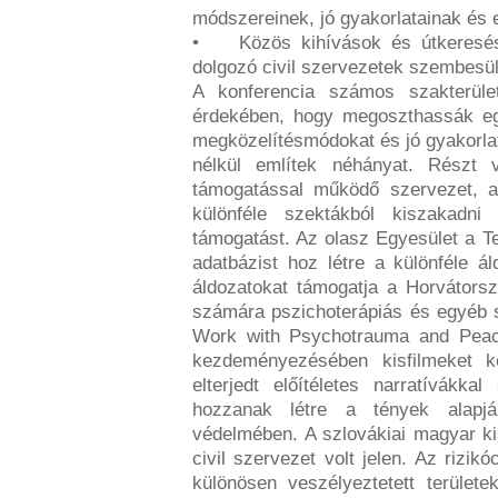
módszereinek, jó gyakorlatainak és
• Közös kihívások és útkeresése
dolgozó civil szervezetek szembesü
A konferencia számos szakterüle
érdekében, hogy megoszthassák egy
megközelítésmódokat és jó gyakorlat
nélkül említek néhányat. Részt
támogatással működő szervezet, am
különféle szektákból kiszakadni
támogatást. Az olasz Egyesület a Te
adatbázist hoz létre a különféle ál
áldozatokat támogatja a Horvátors
számára pszichoterápiás és egyéb sz
Work with Psychotrauma and Peac
kezdeményezésében kisfilmeket k
elterjedt előítéletes narratívákka
hozzanak létre a tények alapjá
védelmében. A szlovákiai magyar k
civil szervezet volt jelen. Az rizi
különösen veszélyeztetett területe