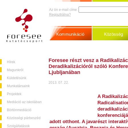
Az ön e-mail címe:
Regisztrálna?
Kommunikáció
Közösség
Foresee részt vesz a Radikalizác
Hírek
Deradikalizációról szóló Konfere
Magunkról
Ljubljanában
Küldetésünk
2013. 07. 22.
Munkatársaink
Projektek
A Radikalizác
Mediáció az iskolában
Radicalisati
deradikalizác
Börtönmediáció
konferenciáj
Közösségi párbeszéd
adott otthont. A javarészt interak
Szolgáltatások
ország (Ausztria, Bosznia és Her