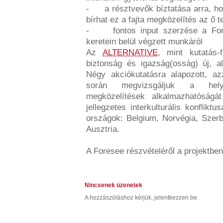
- a résztvevők bíztatása arra, hog
bírhat ez a fajta megközelítés az ő t
- fontos input szerzése a For
keretein belül végzett munkáról
Az
ALTERNATIVE
, mint kutatás-f
biztonság és igazság(osság) új, alt
Négy akciókutatásra alapozott, az
során megvizsgáljuk a helyre
megközelítések alkalmazhatóságá
jellegzetes interkulturális konflikt
országok: Belgium, Norvégia, Szer
Ausztria.
A Foresee részvételéről a projektbe
Nincsenek üzenetek
A hozzászóláshoz kérjük, jelentkezzen be.