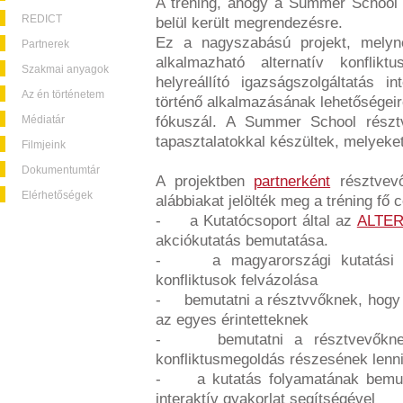
A tréning, ahogy a Summer School 
REDICT
belül került megrendezésre.
Ez a nagyszabású projekt, melynek
Partnerek
alkalmazható alternatív konflik
Szakmai anyagok
helyreállító igazságszolgáltatás i
Az én történetem
történő alkalmazásának lehetőségei
Médiatár
fókuszál. A Summer School résztv
tapasztalatokkal készültek, melyeke
Filmjeink
Dokumentumtár
A projektben
partnerként
résztvevő
Elérhetőségek
alábbiakat jelölték meg a tréning fő c
- a Kutatócsoport által az
ALTER
akciókutatás bemutatása.
- a magyarországi kutatási ter
konfliktusok felvázolása
- bemutatni a résztvvőknek, hogy a
az egyes érintetteknek
- bemutatni a résztvevőknek 
konfliktusmegoldás részesének lenn
- a kutatás folyamatának bemuta
interaktív gyakorlat segítségével