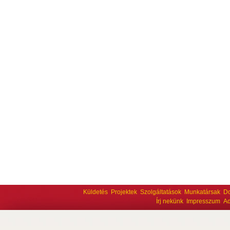
Küldetés
Projektek
Szolgáltatások
Munkatársak
D
Írj nekünk
Impresszum
Ad