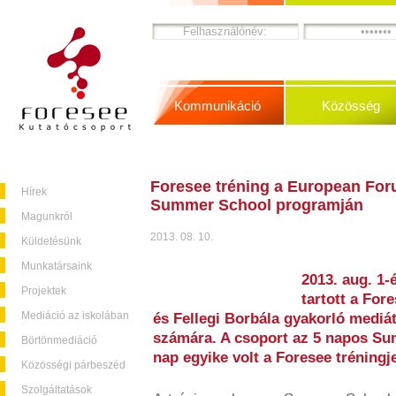
Kommunikáció
Közösség
Foresee tréning a European Foru
Hírek
Summer School programján
Magunkról
2013. 08. 10.
Küldetésünk
Munkatársaink
2013. aug. 1-
Projektek
tartott a For
Mediáció az iskolában
és Fellegi Borbála gyakorló mediá
számára. A csoport az 5 napos Su
Börtönmediáció
nap egyike volt a Foresee tréningj
Közösségi párbeszéd
Szolgáltatások