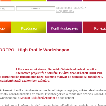
Elfelejtette a jelszavát?
Regisztrálna?
ció
Közösség
Konfliktuskezelés
Kohézi
COREPOL High Profile Workshopon
A Foresee munkatársa, Benedek Gabriella előadást tartott az
Alternative projektről a szintén FP7 által finanszírozott COREPOL
ile workshopján Budapesten közel harminc magyar és nemzetközi rendészeti,
ársadalomkutatói szakember számára.
kt keretein belül a résztvevők annak lehetőségét vizsgálják, miként alkalmazható
ernatív konfliktuskezelés az etnikai kisebbségek és a rendészeti szervek konfliktus
i workshopnak a
Magyar Bíróképző Akadémia
adott otthont.
 a kétnapos konferencia első napján tartott előadásában mutatta be a Fores