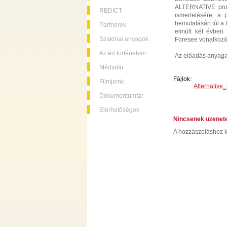
ALTERNATIVE proje
REDICT
ismertetésére, a 
bemutatásán túl a F
Partnerek
elmúlt két évben 
Szakmai anyagok
Foresee vonatkoz
Az én történetem
Az előadás anyag
Médiatár
Fájlok:
Filmjeink
Alternativ
Dokumentumtár
Elérhetőségek
Nincsenek üzenet
A hozzászóláshoz k