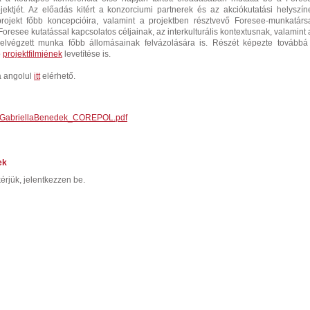
ktjét. Az előadás kitért a konzorciumi partnerek és az akciókutatási helyszín
projekt főbb koncepcióira, valamint a projektben résztvevő Foresee-munkatárs
oresee kutatással kapcsolatos céljainak, az interkulturális kontextusnak, valamint 
elvégzett munka főbb állomásainak felvázolására is. Részét képezte továbbá
ó
projektfilmjének
levetítése is.
a angolul
itt
elérhető.
e_GabriellaBenedek_COREPOL.pdf
ek
érjük, jelentkezzen be.