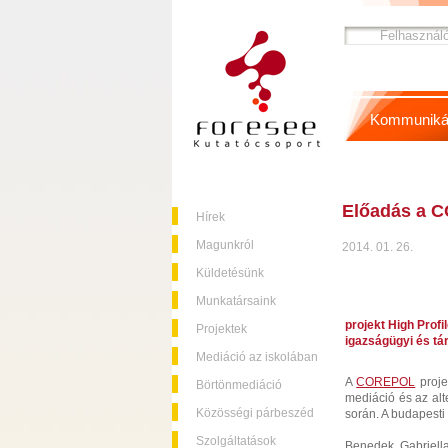
Kommuniká
Előadás a 
Hírek
Magunkról
2014. 01. 26.
Küldetésünk
Munkatársaink
projekt High Prof
Projektek
igazságügyi és t
Mediáció az iskolában
A
COREPOL
proje
Börtönmediáció
mediáció és az alt
Közösségi párbeszéd
során. A budapest
Szolgáltatások
Benedek Gabriella