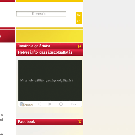
hu
en
ó
Tovább a galériába
Helyreállító igazságszolgáltatás
 a
ai
Facebook
ee