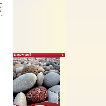
ek
ak
az
 a
Könyvajánló