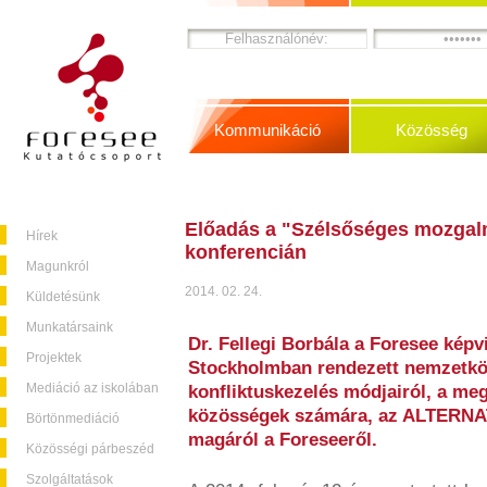
Kommunikáció
Közösség
Előadás a "Szélsőséges mozga
Hírek
konferencián
Magunkról
2014. 02. 24.
Küldetésünk
Munkatársaink
Dr. Fellegi Borbála a Foresee képvi
Projektek
Stockholmban rendezett nemzetköz
Mediáció az iskolában
konfliktuskezelés módjairól, a me
közösségek számára, az ALTERNAT
Börtönmediáció
magáról a Foreseeről.
Közösségi párbeszéd
Szolgáltatások