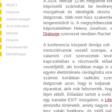
A 2014. február 12-én megtartott k
REDICT
képviselői számoltak be tevéken
mozgalmak és ideológiák okozta
Partnerek
dolgoznak, több mint húsz szakembe
Szakmai anyagok
tengerentúlról is. A megnyitóbeszé
Az én történetem
képviseletében Helena Josefson, 
Médiatár
Dialouge
szervezet nevében Rachel B
Filmjeink
A konferencia központi témája volt
Dokumentumtár
minisztériumok vezető szerepe, 
Elérhetőségek
valamint civil szervezetek t
kapcsolódóan a résztvevők előad
vezetőjétől, aki korábban maga is 
egyéni élettörténete rávilágította ez
számos korábban radikális szere
dolgoznak azon, hogy ki tudjana
olyanokat, akik már felismerték, ho
lépni ebből. Előadást tartott a své
egy kanadai EXIT mozgalom, a
Lif
elmondta történetét, amely nagyon s
lesz valaki fogékony, és mitől tu