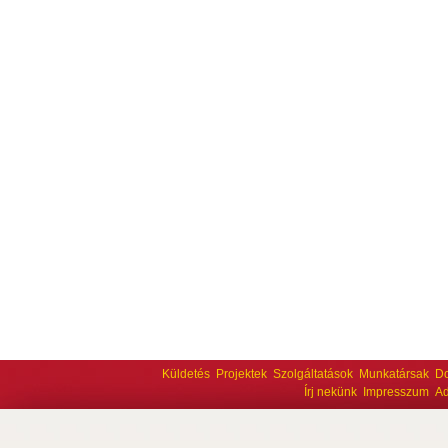
Küldetés
Projektek
Szolgáltatások
Munkatársak
D
Írj nekünk
Impresszum
Ad