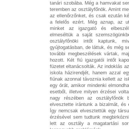
tanári szobába. Még a hamvakat sem 
teremben az osztályfőnök. Amint me
az ellenőrzőnket, és csak ezután kér
a felelős ezért. Még aznap, az ut
minket az igazgató és elbeszél
elmeséltük a saját szemszögünkb
osztályfőnöki intőt kaptunk, 
gyújtogatásban, de láttuk, és még se
további megbeszélések vártak, majd
hozott. Két fiú igazgatói intőt kap
füzetet eltanácsolták. Az indoklás 
iskola házirendjét, hanem azzal eg
fiúnak azonnal távoznia kellett az is
egy órát, amikor mindenki elmondhat
esetből, illetve milyen érzései vol
nagy részében az osztályfőnök b
elvesztette irántunk a bizalmát, és 
Így nemcsak elvesztettük egy társ
érzésével sem tudtunk megbirkózni
lett az osztály a magatartási s