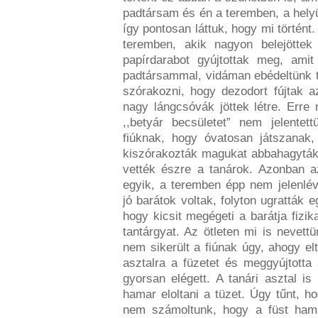
padtársam és én a teremben, a helyü
így pontosan láttuk, hogy mi történt
teremben, akik nagyon belejöttek
papírdarabot gyújtottak meg, amit
padtársammal, vidáman ebédeltünk t
szórakozni, hogy dezodort fújtak 
nagy lángcsóvák jöttek létre. Erre 
,,betyár becsületet” nem jelente
fiúknak, hogy óvatosan játszanak,
kiszórakozták magukat abbahagyták
vették észre a tanárok. Azonban az
egyik, a teremben épp nem jelenlév
jó barátok voltak, folyton ugratták 
hogy kicsit megégeti a barátja fizik
tantárgyat. Az ötleten mi is nevet
nem sikerült a fiúnak úgy, ahogy elt
asztalra a füzetet és meggyújtotta 
gyorsan elégett. A tanári asztal is
hamar eloltani a tüzet. Úgy tűnt, 
nem számoltunk, hogy a füst hama