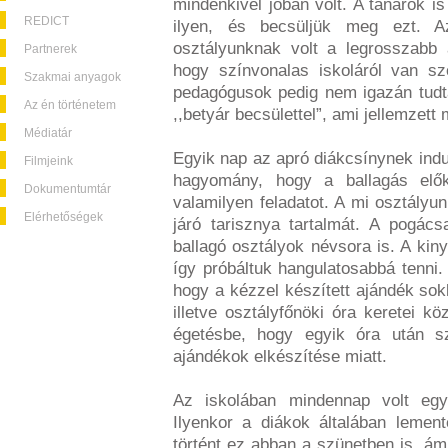
mindenkivel jóban volt. A tanárok is
REDICT
ilyen, és becsüljük meg ezt. 
osztályunknak volt a legrosszabb 
Partnerek
hogy színvonalas iskoláról van sz
Szakmai anyagok
pedagógusok pedig nem igazán tudt
Az én történetem
,,betyár becsülettel”, ami jellemzett 
Médiatár
Egyik nap az apró diákcsínynek induló
Filmjeink
hagyomány, hogy a ballagás elők
Dokumentumtár
valamilyen feladatot. A mi osztályun
Elérhetőségek
járó tarisznya tartalmát. A pogác
ballagó osztályok névsora is. A kin
így próbáltuk hangulatosabbá tenni.
hogy a kézzel készített ajándék sok
illetve osztályfőnöki óra keretei köz
égetésbe, hogy egyik óra után s
ajándékok elkészítése miatt.
Az iskolában mindennap volt eg
Ilyenkor a diákok általában lemen
történt ez abban a szünetben is, á