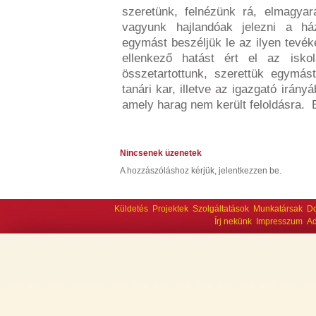
szeretünk, felnézünk rá, elmagya
vagyunk hajlandóak jelezni a há
egymást beszéljük le az ilyen tevék
ellenkező hatást ért el az isko
összetartottunk, szerettük egymást
tanári kar, illetve az igazgató irány
amely harag nem került feloldásra. E
Nincsenek üzenetek
A hozzászóláshoz kérjük, jelentkezzen be.
Küldetés
Projektek
Szolgáltatások
Munkatársak
D
Írj nekünk
Impresszum
Ad