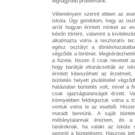
legnagyobb problémánk.
Véleményem szerint ebben az eset
iskola. Úgy gondolom, hogy az oszt
arról hogyan érintett minket az e
későn történt, valamint a kivitelez
alkalmazta volna a resztoratív tec
egész osztályt a döntéshozatalb
végződik a történet. Megkérdezhették 
a füzete, hiszen ő csak nevetett a
hogy barátját eltanácsolták az isk
érintett kibeszélheti az érzelmeit
büntetés helyett jóvátétellel végző
hatástalan büntetés volt, mivel a f
csak igazságtalanságot érzett. V
könnyebben feldolgoztuk volna a tör
vontuk volna le az esetből. Hisze
maradt bennünk. A saját bünteté
méltánytalannak éreztem, és a
tanároknak, ha valaki az iskola 
semmit a büntetésem. Hasznos lett