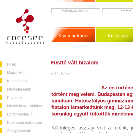
Kommunikáció
Közösség
Füstté vált bizalom
Hírek
Magunkról
2014. 10. 27.
Küldetésünk
Az én történ
Munkatársaink
történt meg velem. Budapesten eg
Projektek
tanultam. Hatosztályos gimnázium
Mediáció az iskolában
fiatalon ismerkedtünk meg, 12-13 
korunkig együtt töltöttük mindenna
Börtönmediáció
Közösségi párbeszéd
Különleges osztály volt a miénk, 
Szolgáltatások