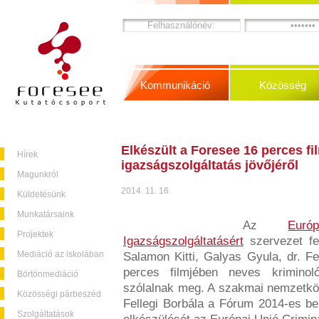
Kommunikáció
Közösség
Elkészült a Foresee 16 perces fil
Hírek
igazságszolgáltatás jövőjéről
Magunkról
2014. 11. 16.
Küldetésünk
Munkatársaink
Az
Eur
Projektek
Igazságszolgáltatásért
szervezet fe
Mediáció az iskolában
Salamon Kitti, Galyas Gyula, dr. Fe
perces filmjében neves kriminoló
Börtönmediáció
szólalnak meg. A szakmai nemzetközi 
Közösségi párbeszéd
Fellegi Borbála a Fórum 2014-es belf
Szolgáltatások