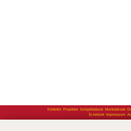
Küldetés
Projektek
Szolgáltatások
Munkatársak
D
Írj nekünk
Impresszum
Ad