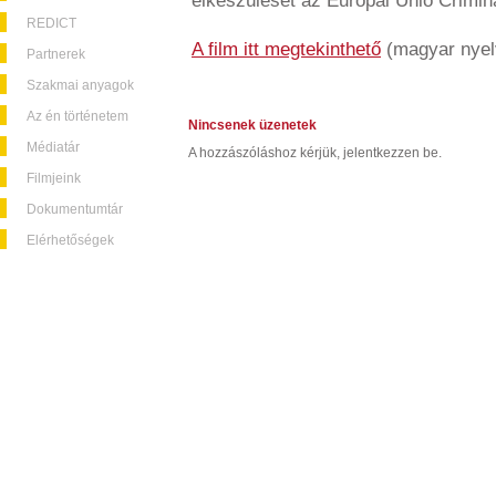
elkészülését az Európai Unió Crimin
REDICT
A film itt megtekinthető
(magyar nyelvű
Partnerek
Szakmai anyagok
Az én történetem
Nincsenek üzenetek
Médiatár
A hozzászóláshoz kérjük, jelentkezzen be.
Filmjeink
Dokumentumtár
Elérhetőségek