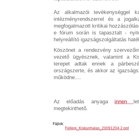
Az alkalmazói tevékenységgel ka
intézményrendszerrel és a jogal
megfogalmazott kritikai hozzászólás
e fórum során is tapasztalt - nyit
helyreállító igazságszolgáltatás hat
Köszönet a rendezvény szervezőin
vezető ügyésznek, valamint a Ki
terepet adtak ennek a párbesz
országszerte, és akkor az igazságsz
működne....
Az előadás anyaga
innen
le
megtekinthető.
Fájlok:
Fellegi_Kiskunhalas_20091204-2.ppt