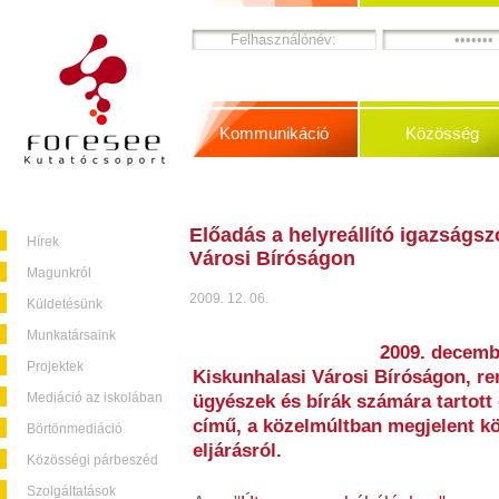
Kommunikáció
Közösség
Előadás a helyreállító igazságsz
Hírek
Városi Bíróságon
Magunkról
2009. 12. 06.
Küldetésünk
Munkatársaink
2009. decembe
Projektek
Kiskunhalasi Városi Bíróságon, ren
Mediáció az iskolában
ügyészek és bírák számára tartott
című, a közelmúltban megjelent kö
Börtönmediáció
eljárásról.
Közösségi párbeszéd
Szolgáltatások