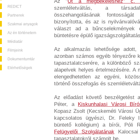
Az "
Út a megbékéléshez
" c. 
REDICT
szemléletváltás, a társadal
összehangolásának fontosságá
Partnerek
bizonyította, és az is nyilvánvaló
Szakmai anyagok
választ ad a bűncselekmények o
Az én történetem
büntetésre épülő igazságszolgáltatá
Médiatár
Az alkalmazás lehetősége adott, 
Filmjeink
azonban számos egyéb tényezőre kel
Dokumentumtár
tapasztalatcserére, a különböző s
Elérhetőségek
alapelvek helyes értelmezésére. A
elengedhetetlen az egyéni, közöss
történő összefogás és szemléletvált
Az előadást követő beszélgetést 
Péter, a
Kiskunhalasi Városi Bír
Kopasz Zsolt (Kecskeméti Városi Üg
kapcsolatos ügyészi, Dr. Feleky 
büntető kollégium) a bírói, Póli 
Felügyelői Szolgálatának
Kalocsai T
tapasztalatokról számolt be.