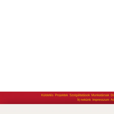
Küldetés
Projektek
Szolgáltatások
Munkatársak
D
Írj nekünk
Impresszum
Ad