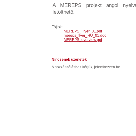
A MEREPS projekt angol nyelvű
letölthető.
Fájlok:
MEREPS_Flyer_01.pdf
mereps_flyer_HU_01.doc
MEREPS_overview.ppt
Nincsenek üzenetek
A hozzászóláshoz kérjük, jelentkezzen be.