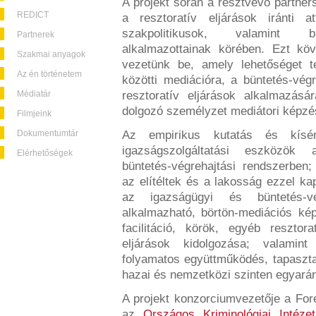
A projekt során a résztvevő partner
REDICT
a resztoratív eljárások iránti att
szakpolitikusok, valamint bü
Partnerek
alkalmazottainak körében. Ezt köv
Szakmai anyagok
vezetünk be, amely lehetőséget t
Az én történetem
közötti mediációra, a büntetés-végr
Médiatár
resztoratív eljárások alkalmazásár
dolgozó személyzet mediátori képzé
Filmjeink
Dokumentumtár
Az empirikus kutatás és kísérl
igazságszolgáltatási eszközök 
Elérhetőségek
büntetés-végrehajtási rendszerben;
az elítéltek és a lakosság ezzel kap
az igazságügyi és büntetés-vé
alkalmazható, börtön-mediációs ké
facilitáció, körök, egyéb resztor
eljárások kidolgozása; valamin
folyamatos együttműködés, tapaszta
hazai és nemzetközi szinten egyarán
A projekt konzorciumvezetője a For
az
Országos Kriminológiai Intézet