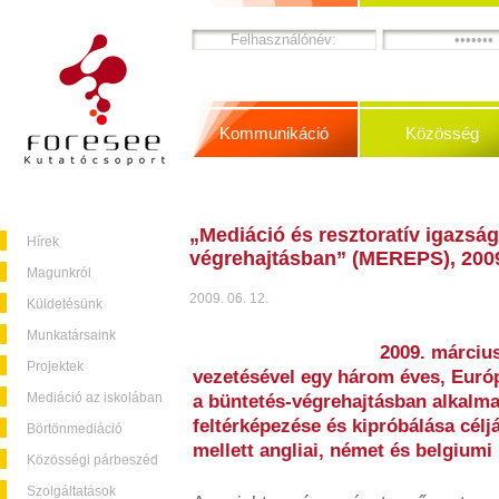
Kommunikáció
Közösség
„Mediáció és resztoratív igazság
Hírek
végrehajtásban” (MEREPS), 200
Magunkról
2009. 06. 12.
Küldetésünk
Munkatársaink
2009. márciu
Projektek
vezetésével egy három éves, Európ
Mediáció az iskolában
a büntetés-végrehajtásban alkalm
feltérképezése és kipróbálása cél
Börtönmediáció
mellett angliai, német és belgiumi
Közösségi párbeszéd
Szolgáltatások