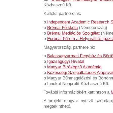
Közhasznú Kft.
Külföldi partnereink:
o
Independent Academic Research S
o
Brémai Főiskola
(Németország)
o
Brémai Mediációs Szolgálat
(Néme
o
Európai Fórum a Helyreállító Igazs
Magyarországi partnereink:
o
Balassagyarmati Fegyház és Bört
o
Igazságügyi Hivatal
o
Magyar Bíróképző Akadémia
o
Közösségi Szolgáltatások Alapítv
o Magyar Bűnmegelőzési és Börtönm
o Innokut Nonprofit Közhasznú Kft.
További információkért kattintson a
A projekt magyar nyelvű szóróla
megtekinthető.