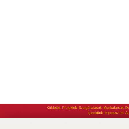
Küldetés
Projektek
Szolgáltatások
Munkatársak
D
Írj nekünk
Impresszum
Ad