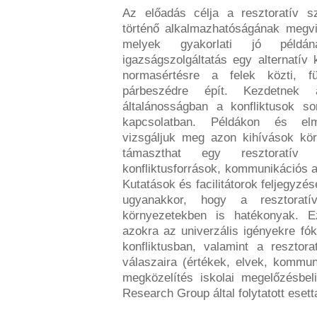
Az előadás célja a resztoratív sz
történő alkalmazhatóságának megvi
melyek gyakorlati jó példána
igazságszolgáltatás egy alternatív 
normasértésre a felek közti, függ
párbeszédre épít. Kezdetnek
általánosságban a konfliktusok s
kapcsolatban. Példákon és elmé
vizsgáljuk meg azon kihívások kör
támaszthat egy resztoratív
konfliktusforrások, kommunikációs ak
Kutatások és facilitátorok feljegyzé
ugyanakkor, hogy a resztoratí
környezetekben is hatékonyak. 
azokra az univerzális igényekre fó
konfliktusban, valamint a resztora
válaszaira (értékek, elvek, kommun
megközelítés iskolai megelőzésbel
Research Group által folytatott ese