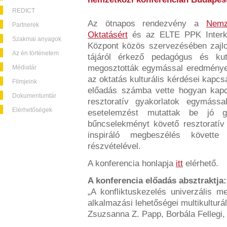
REDICT
Az ötnapos rendezvény a
Nemz
Partnerek
Oktatásért
és az ELTE PPK Interkul
Szakmai anyagok
Központ közös szervezésében zajlot
Az én történetem
tájáról érkező pedagógus és kut
megosztották egymással eredményeik
Médiatár
az oktatás kulturális kérdései kapcs
Filmjeink
előadás számba vette hogyan kapc
Dokumentumtár
resztoratív gyakorlatok egymássa
Elérhetőségek
esetelemzést mutattak be jó gy
bűncselekményt követő resztoratív 
inspiráló megbeszélés követte
részvételével.
A konferencia honlapja
itt
elérhető.
A konferencia előadás absztraktja:
„A konfliktuskezelés univerzális m
alkalmazási lehetőségei multikulturá
Zsuzsanna Z. Papp, Borbála Fellegi, 