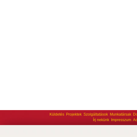
Küldetés
Projektek
Szolgáltatások
Munkatársak
D
Írj nekünk
Impresszum
Ad