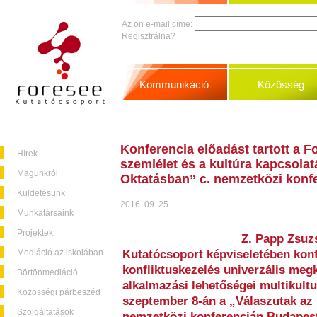
Az ön e-mail címe:
Regisztrálna?
Kommunikáció
Közösség
Konferencia előadást tartott a F
Hírek
szemlélet és a kultúra kapcsolatá
Magunkról
Oktatásban” c. nemzetközi konf
Küldetésünk
2016. 09. 25.
Munkatársaink
Projektek
Z. Papp Zsuz
Mediáció az iskolában
Kutatócsoport képviseletében konf
konfliktuskezelés univerzális megk
Börtönmediáció
alkalmazási lehetőségei multikult
Közösségi párbeszéd
szeptember 8-án a „Válaszutak az I
Szolgáltatások
nemzetközi konferencián Budapes