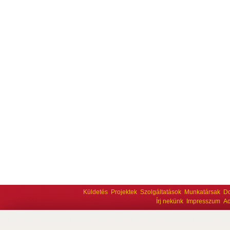
Küldetés
Projektek
Szolgáltatások
Munkatársak
D
Írj nekünk
Impresszum
Ad