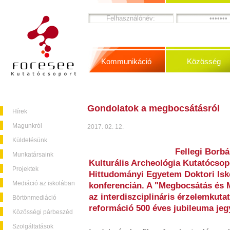
Kommunikáció
Közösség
Gondolatok a megbocsátásról
Hírek
Magunkról
2017. 02. 12.
Küldetésünk
Fellegi Borbá
Munkatársaink
Kulturális Archeológia Kutatócso
Projektek
Hittudományi Egyetem Doktori Isko
Mediáció az iskolában
konferencián. A "Megbocsátás és 
az interdiszciplináris érzelemkuta
Börtönmediáció
reformáció 500 éves jubileuma je
Közösségi párbeszéd
Szolgáltatások