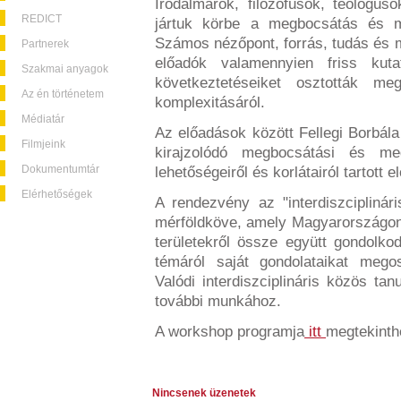
Irodalmárok, filozofusok, teológus
REDICT
jártuk körbe a megbocsátás és m
Számos nézőpont, forrás, tudás és 
Partnerek
előadók valamennyien friss kutat
Szakmai anyagok
következtetéseiket osztották 
Az én történetem
komplexitásáról.
Médiatár
Az előadások között Fellegi Borbála
Filmjeink
kirajzolódó megbocsátási és meg
Dokumentumtár
lehetőségeiről és korlátairól tartott e
Elérhetőségek
A rendezvény az "interdiszciplinár
mérföldköve, amely Magyarországon 
területekről össze együtt gondolk
témáról saját gondolataikat meg
Valódi interdiszciplináris közös ta
további munkához.
A workshop programja
itt
megtekinth
Nincsenek üzenetek