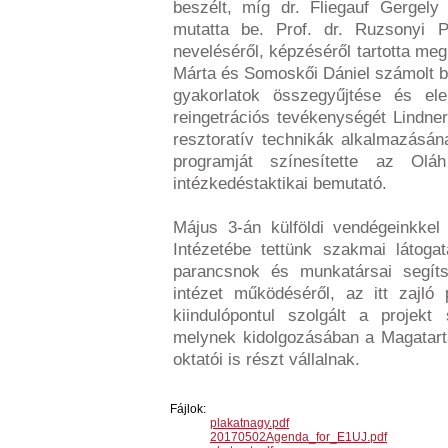
beszélt, míg dr. Fliegauf Gergel
mutatta be. Prof. dr. Ruzsonyi Pé
neveléséről, képzéséről tartotta me
Márta és Somoskői Dániel számolt be 
gyakorlatok összegyűjtése és el
reingetrációs tevékenységét Lindner
resztoratív technikák alkalmazásána
programját színesítette az Oláh
intézkedéstaktikai bemutató.
Május 3-án külföldi vendégeinkkel 
Intézetébe tettünk szakmai látoga
parancsnok és munkatársai segíts
intézet működéséről, az itt zajló
kiindulópontul szolgált a projekt
melynek kidolgozásában a Magatar
oktatói is részt vállalnak.
Fájlok:
plakatnagy.pdf
20170502Agenda_for_E1UJ.pdf