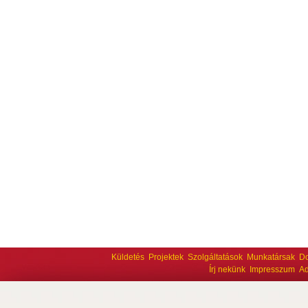
Küldetés
Projektek
Szolgáltatások
Munkatársak
D
Írj nekünk
Impresszum
Ad