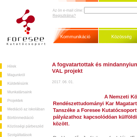
Az ön e-mail címe:
Regisztrálna?
Kommunikáció
Közösség
A fogvatartottak és mindannyiun
Hírek
VAL projekt
Magunkról
2017. 06. 01.
Küldetésünk
Munkatársaink
A Nemzeti Kö
Projektek
Rendészettudományi Kar Magatart
Mediáció az iskolában
Tanszéke a Foresee Kutatócsopor
pályázathoz kapcsolódóan külföldi
Börtönmediáció
között.
Közösségi párbeszéd
Szolgáltatások