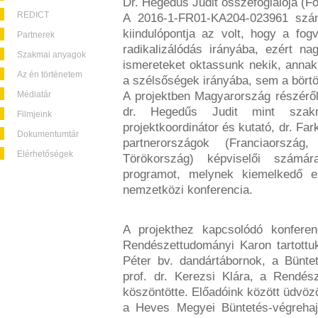
Dr. Hegedűs Judit összefoglalója (F
REDICT
A 2016-1-FR01-KA204-023961 szám
kiindulópontja az volt, hogy a fog
Partnerek
radikalizálódás irányába, ezért na
Szakmai anyagok
ismereteket oktassunk nekik, annak
Az én történetem
a szélsőségek irányába, sem a börtö
Médiatár
A projektben Magyarország részéről
dr. Hegedűs Judit mint szak
Filmjeink
projektkoordinátor és kutató, dr. Fa
Dokumentumtár
partnerországok (Franciaorszá
Elérhetőségek
Törökország) képviselői szám
programot, melynek kiemelkedő e
nemzetközi konferencia.
A projekthez kapcsolódó konferen
Rendészettudományi Karon tartottuk
Péter bv. dandártábornok, a Bünte
prof. dr. Kerezsi Klára, a Rendés
köszöntötte. Előadóink között üdvözö
a Heves Megyei Büntetés-végrehajt