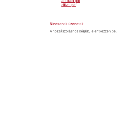
abstract.pdf
citival.pdf
Nincsenek üzenetek
A hozzászóláshoz kérjük, jelentkezzen be.