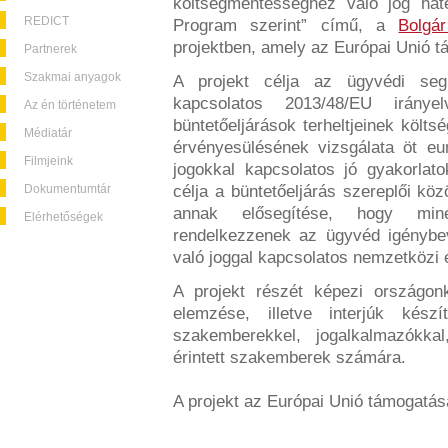
költségmentességhez való jog hat
REDICT
Program szerint” című, a
Bolgár
projektben, amely az Európai Unió t
Partnerek
Szakmai anyagok
A projekt célja az ügyvédi segí
kapcsolatos 2013/48/EU irán
Az én történetem
büntetőeljárások terheltjeinek költ
Médiatár
érvényesülésének vizsgálata öt eur
Filmjeink
jogokkal kapcsolatos jó gyakorlat
Dokumentumtár
célja a büntetőeljárás szereplői kö
annak elősegítése, hogy min
Elérhetőségek
rendelkezzenek az ügyvéd igénybe
való joggal kapcsolatos nemzetközi 
A projekt részét képezi országonk
elemzése, illetve interjúk kész
szakemberekkel, jogalkalmazókka
érintett szakemberek számára.
A projekt az Európai Unió támogatás