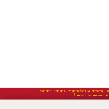
Küldetés
Projektek
Szolgáltatások
Munkatársak
D
Írj nekünk
Impresszum
Ad