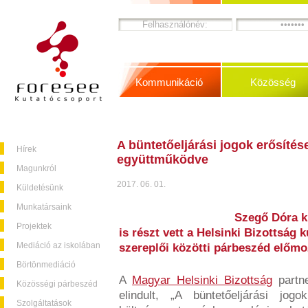
Kommunikáció
Közösség
A büntetőeljárási jogok erősítés
Hírek
együttműködve
Magunkról
2017. 06. 01.
Küldetésünk
Munkatársaink
Szegő Dóra k
Projektek
is részt vett a Helsinki Bizottság 
Mediáció az iskolában
szereplői közötti párbeszéd előmo
Börtönmediáció
A
Magyar Helsinki Bizottság
partne
Közösségi párbeszéd
elindult, „A büntetőeljárási j
Szolgáltatások