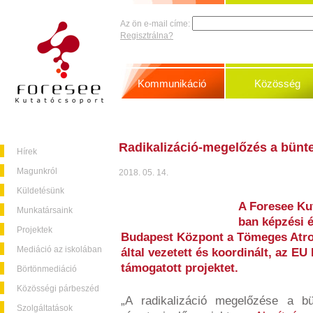
Az ön e-mail címe:
Regisztrálna?
Kommunikáció
Közösség
Radikalizáció-megelőzés a bünte
Hírek
Magunkról
2018. 05. 14.
Küldetésünk
A Foresee Ku
Munkatársaink
ban képzési é
Projektek
Budapest Központ a Tömeges Atro
Mediáció az iskolában
által vezetett és koordinált, az EU
támogatott projektet.
Börtönmediáció
Közösségi párbeszéd
„A radikalizáció megelőzése a bü
Szolgáltatások