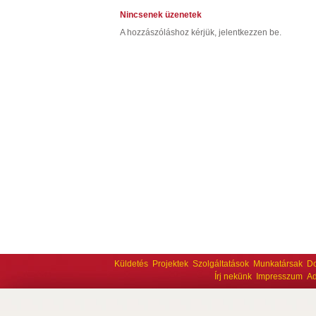
Nincsenek üzenetek
A hozzászóláshoz kérjük, jelentkezzen be.
Küldetés
Projektek
Szolgáltatások
Munkatársak
D
Írj nekünk
Impresszum
Ad