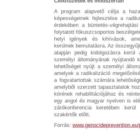
Célkitűzések és módszertan
A program alapvető célja a hazai
képességeinek fejlesztése a radik
érdekében a büntetés-végrehajtás
folytatott fókuszcsoportos beszélge
helyi igények és kihívások, am
kerülnek bemutatásra. Az összegyűjt
alapján pedig kidolgozásra kerül 
személyi állományának nyújtandó 
lehetőséget nyújt a személyi állo
amelyek a radikalizáció megelőzésér
a fogvatartottak számára lehetőségü
amelyből szerzett tapasztalatok hoz
körének rehabilitációjához és rein
egy angol és magyar nyelven is el
zárókonferencia keretében kerü
szakértők előtt.
Forrás:
www.genocideprevention.eu/p