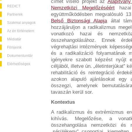
címet viselő projekt az
Alapítván
REDICT
Nemzetközi Megelőzéséért
hazai 
együttműködésben megvalósuló 13
Partnerek
Belső Biztonsági Alapja
által tám
Szakmai anyagok
hozzájáruljon a radikalizmus megel
Az én történetem
vonatkozó hazai és nemzetköz
Médiatár
összehangolásához. Ennek érde
végrehajtási intézmények képességei
Filmjeink
és a radikalizáció folyamatának 
Dokumentumtár
igényekre szabott képzést nyújt 
Elérhetőségek
céljából, illetve ún. „életinterjúkat”
rehabilitáció és reintegráció érde
azokon alapuló ajánlásokat egy
összegzi, amelynek bemutatásár
tavaszán kerül sor.
Kontextus
A radikalizmus és extrémizmus er
kihívás. Megelőzése, a vonat
összehangolása nemzetközi és 
„sérülékeny” csoportjai, kiemelten