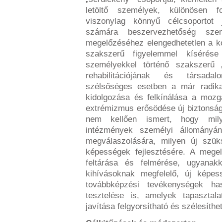
letöltő személyek, különösen f
viszonylag könnyű célcsoportot
számára beszervezhetőség szem
megelőzéséhez elengedhetetlen a k
szakszerű figyelemmel kísérése
személyekkel történő szakszerű „
rehabilitációjának és társadal
szélsőséges esetben a már radika
kidolgozása és felkínálása a mozg
extrémizmus erősödése új biztonsá
nem kellően ismert, hogy mily
intézmények személyi állományán
megválaszolására, milyen új szük
képességek fejlesztésére. A mege
feltárása és felmérése, ugyanak
kihívásoknak megfelelő, új képes
továbbképzési tevékenységek h
tesztelése is, amelyek tapasztal
javítása felgyorsítható és szélesíthe