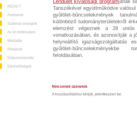
Lendület kíválósági program
jának s
REDICT
Tanszékével együttműködve valósul
gyûlölet-bûncselekmények tanul
Partnerek
különböző tudományterületekről érk
Szakmai anyagok
elemzést végeznek a 28 uniós t
Az én történetem
vonatkozásában, és azonosítják a jó
Médiatár
helyreállító igazságszolgáltatás e
gyűlölet-bűncselekményekbe t
Filmjeink
feloldásában.
Dokumentumtár
Elérhetőségek
Nincsenek üzenetek
A hozzászóláshoz kérjük, jelentkezzen be.