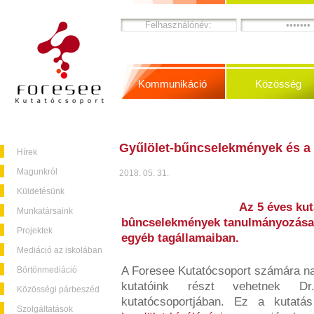
Kommunikáció
Közösség
Gyűlölet-bűncselekmények és a h
Hírek
Magunkról
2018. 05. 31.
Küldetésünk
Az 5 éves kut
Munkatársaink
bûncselekmények tanulmányozása 
Projektek
egyéb tagállamaiban.
Mediáció az iskolában
A Foresee Kutatócsoport számára na
Börtönmediáció
kutatóink részt vehetnek D
Közösségi párbeszéd
kutatócsoportjában. Ez a kutat
Szolgáltatások