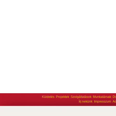
Küldetés
Projektek
Szolgáltatások
Munkatársak
D
Írj nekünk
Impresszum
Ad