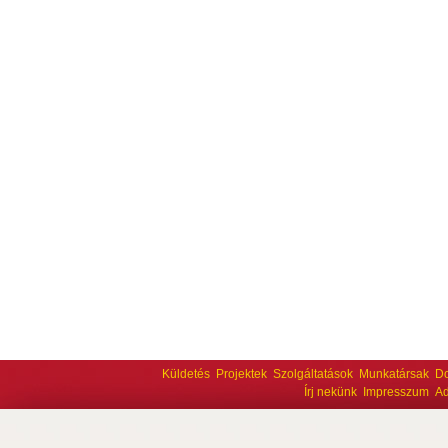
Küldetés
Projektek
Szolgáltatások
Munkatársak
D
Írj nekünk
Impresszum
Ad