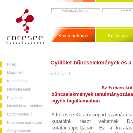
Kommunikáció
Közösség
Gyűlölet-bűncselekmények és a h
Hírek
Magunkról
2018. 05. 31.
Küldetésünk
Az 5 éves kut
Munkatársaink
bûncselekmények tanulmányozása 
Projektek
egyéb tagállamaiban.
Mediáció az iskolában
A Foresee Kutatócsoport számára na
Börtönmediáció
kutatóink részt vehetnek D
Közösségi párbeszéd
kutatócsoportjában. Ez a kutat
Szolgáltatások