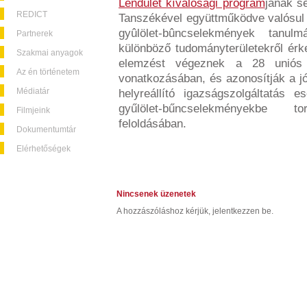
Lendület kíválósági program
jának s
REDICT
Tanszékével együttműködve valósul
gyûlölet-bûncselekmények tanul
Partnerek
különböző tudományterületekről érk
Szakmai anyagok
elemzést végeznek a 28 uniós t
Az én történetem
vonatkozásában, és azonosítják a jó
Médiatár
helyreállító igazságszolgáltatás e
gyűlölet-bűncselekményekbe t
Filmjeink
feloldásában.
Dokumentumtár
Elérhetőségek
Nincsenek üzenetek
A hozzászóláshoz kérjük, jelentkezzen be.