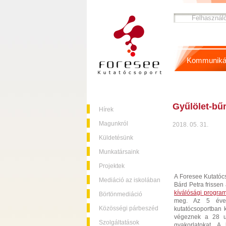
Kommuniká
Gyűlölet-bűn
Hírek
Magunkról
2018. 05. 31.
Küldetésünk
Munkatársaink
Projektek
A Foresee Kutatócs
Mediáció az iskolában
Bárd Petra frissen
kíválósági progra
Börtönmediáció
meg. Az 5 éves 
Közösségi párbeszéd
kutatócsoportban 
végeznek a 28 un
Szolgáltatások
gyakorlatokat. A 