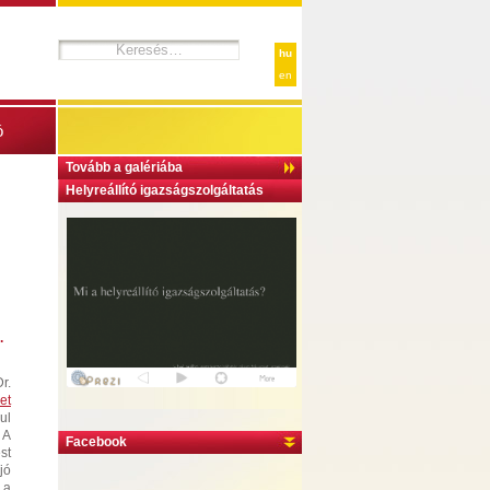
hu
en
ó
Tovább a galériába
Helyreállító igazságszolgáltatás
.
r.
et
ul
 A
Facebook
st
jó
 a