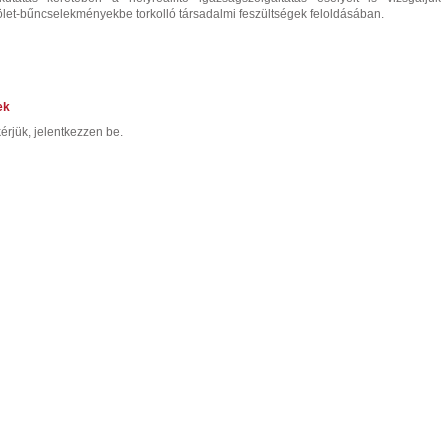
ölet-bűncselekményekbe torkolló társadalmi feszültségek feloldásában.
ek
érjük, jelentkezzen be.