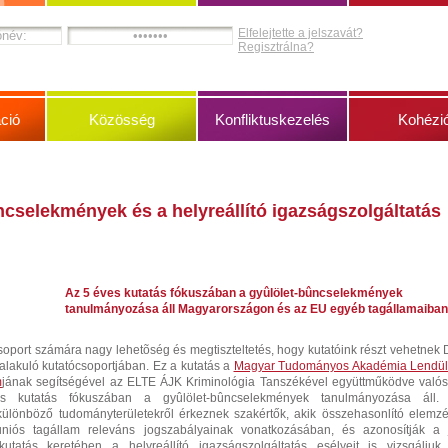
Elfelejtette a jelszavát?
Regisztrálna?
ció
Közösség
Konfliktuskezelés
Kohézi
cselekmények és a helyreállító igazságszolgáltatás
Az 5 éves kutatás fókuszában a gyûlölet-bûncselekmények
tanulmányozása áll Magyarországon és az EU egyéb tagállamaiban
oport számára nagy lehetõség és megtiszteltetés, hogy kutatóink részt vehetnek D
 alakuló kutatócsoportjában. Ez a kutatás a
Magyar Tudományos Akadémia Lendül
m
jának segítségével az ELTE ÁJK Kriminológia Tanszékével együttműködve valós
kutatás fókuszában a gyûlölet-bûncselekmények tanulmányozása áll.
különböző tudományterületekről érkeznek szakértők, akik összehasonlító elemzé
iós tagállam releváns jogszabályainak vonatkozásában, és azonosítják a 
kutatás keretében a helyreállító igazságszolgáltatás esélyeit is vizsgáljuk