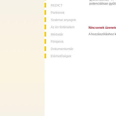
potenciálisan gyűl
REDICT
Partnerek
Szakmai anyagok
Az én történetem
Nincsenek üzenet
A hozzászóláshoz k
Médiatár
Filmjeink
Dokumentumtár
Elérhetőségek