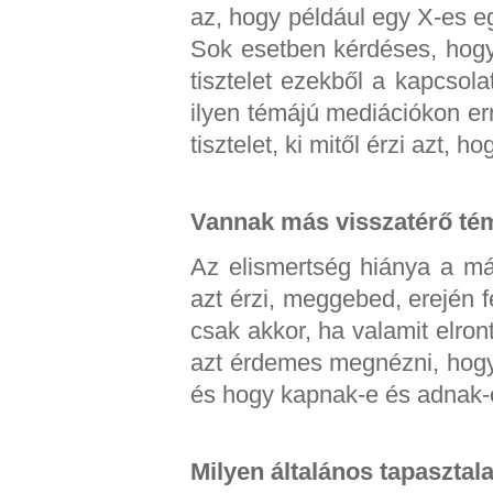
az, hogy például egy X-es e
Sok esetben kérdéses, hogy 
tisztelet ezekből a kapcsol
ilyen témájú mediációkon err
tisztelet, ki mitől érzi azt, h
Vannak más visszatérő té
Az elismertség hiánya a má
azt érzi, meggebed, erején fe
csak akkor, ha valamit elro
azt érdemes megnézni, hogy 
és hogy kapnak-e és adnak-
Milyen általános tapasztal