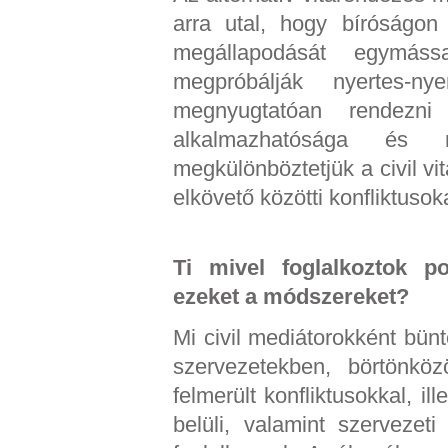
arra utal, hogy bíróságon 
megállapodását egymáss
megpróbálják nyertes-n
megnyugtatóan rendezni
alkalmazhatósága és
megkülönböztetjük a civil vi
elkövető közötti konfliktusok
Ti mivel foglalkoztok p
ezeket a módszereket?
Mi civil mediátorokként bü
szervezetekben, börtönköz
felmerült konfliktusokkal, il
belüli, valamint szervezet