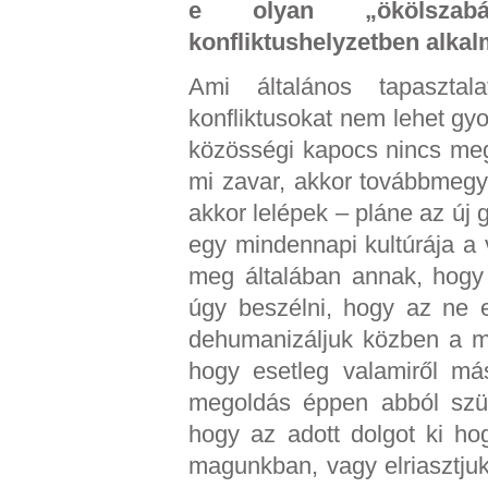
e olyan „ökölszabá
konfliktushelyzetben alka
Ami általános tapaszta
konfliktusokat nem lehet g
közösségi kapocs nincs me
mi zavar, akkor továbbmegy
akkor lelépek – pláne az új 
egy mindennapi kultúrája a 
meg általában annak, hogy
úgy beszélni, hogy az ne e
dehumanizáljuk közben a má
hogy esetleg valamiről má
megoldás éppen abból szül
hogy az adott dolgot ki ho
magunkban, vagy elriasztju