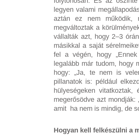
folytonosan. És az őszint
legyen valami megállapodás
aztán ez nem működik, m
megváltoztak a körülmények.
vállalták azt, hogy 2–3 ór
másikkal a saját sérelmeik
fel a végén, hogy „Ennek 
legalább már tudom, hogy m
hogy: „Ja, te nem is vele
pillanatok is: például elke
hülyeségeken vitatkoztak,
megerősödve azt mondják: „E
amit ha nem is mindig, de s
Hogyan kell felkészülni a 