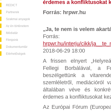
érdemes a konfliktusokat k
REDICT
Forrás: hrpwr.hu
Partnerek
Szakmai anyagok
Az én történetem
„Ja, te nem is velem akartá
Médiatár
Forrás:
Filmjeink
hrpwr.hu/interju/cikk/ja__t
Dokumentumtár
2018-06-29 18:00
Elérhetőségek
A frissen elnyert „Helyreál
Fellegi Borbálával, a Fo
beszélgettünk a vitarende
szemléletről, mediációról 
általában véve és konkr
érdemes a konfliktusokat kez
Az Európai Fórum (European