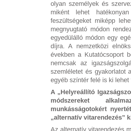
olyan személyek és szervez
miként lehet hatékonya
feszültségeket miképp leh
megnyugtató módon rendezn
egyedülálló módon egy egé
díjra. A nemzetközi elnök
években a Kutatócsoport be
nemcsak az igazságszolgá
szemléletet és gyakorlatot
egyéb színtér felé is ki lehet 
A „Helyreállító Igazságszol
módszereket alkalmaz
munkásságotokért nyertét
„alternatív vitarendezés” k
Az alternatív vitarendezés m