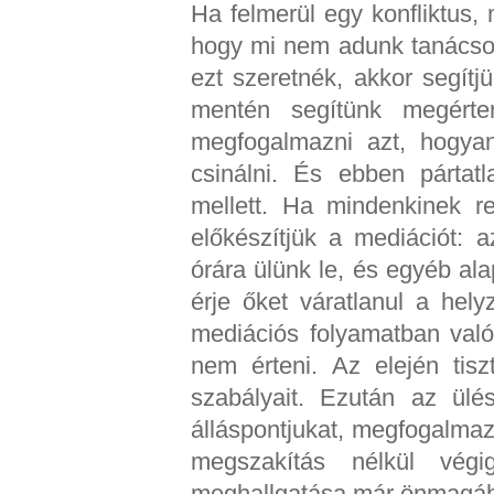
Ha felmerül egy konfliktus,
hogy mi nem adunk tanácsot
ezt szeretnék, akkor segít
mentén segítünk megérten
megfogalmazni azt, hogya
csinálni. És ebben pártatl
mellett. Ha mindenkinek r
előkészítjük a mediációt: 
órára ülünk le, és egyéb ala
érje őket váratlanul a hel
mediációs folyamatban való
nem érteni. Az elején tisz
szabályait. Ezután az ülé
álláspontjukat, megfogalmazz
megszakítás nélkül végi
meghallgatása már önmagáb