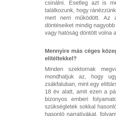
csinálni. Esetleg azt is 
találkozunk, hogy ránézzünk,
mert nem működött. Az a
döntéseiket mindig nagyobb 
vagy hatóság döntött volna a 
Mennyire más céges közeg
elítéltekkel?
Minden szektornak megv
mondhatjuk az, hogy ugy
zsákfaluban, mint egy elittá
18 év alatt, amit ezen a pá
bizonyos emberi folyamato
szükségletek sokkal hasonl
hasonló narratívákat, folya