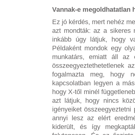
Vannak-e megoldhatatlan 
Ez jó kérdés, mert nehéz me
azt mondták: az a sikeres 
inkább úgy látjuk, hogy v
Példaként mondok egy olyan
munkatárs, emiatt áll az
összeegyeztethetetlenek az
fogalmazta meg, hogy n
kapcsolatban legyen a más
hogy X-től minél függetlene
azt látjuk, hogy nincs köz
igényeiket összeegyeztetni p
annyi lesz az elért eredm
kiderült, és így megkapt