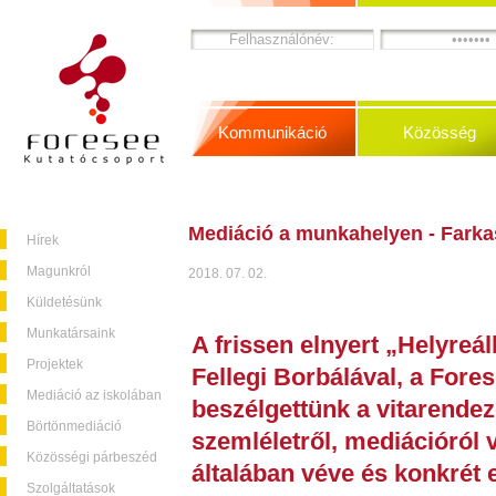
Kommunikáció
Közösség
Mediáció a munkahelyen - Farkas
Hírek
Magunkról
2018. 07. 02.
Küldetésünk
Munkatársaink
A frissen elnyert „Helyreál
Projektek
Fellegi Borbálával, a Fore
Mediáció az iskolában
beszélgettünk a vitarendezé
Börtönmediáció
szemléletről, mediációról 
Közösségi párbeszéd
általában véve és konkrét
Szolgáltatások