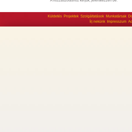
A hozzászóláshoz kérjük, jelentkezzen be.
Küldetés
Projektek
Szolgáltatások
Munkatársak
D
Írj nekünk
Impresszum
Ad