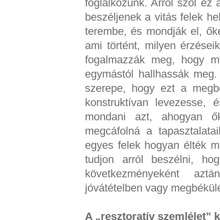
foglalkozunk. Arról szól e
beszéljenek a vitás felek he
terembe, és mondják el, őke
ami történt, milyen érzése
fogalmazzák meg, hogy m
egymástól hallhassák meg. 
szerepe, hogy ezt a megb
konstruktívan levezesse, é
mondani azt, ahogyan ők 
megcáfolná a tapasztalatai
egyes felek hogyan élték m
tudjon arról beszélni, 
következményeként aztá
jóvátételben vagy megbékülé
A „resztoratív szemlélet” k