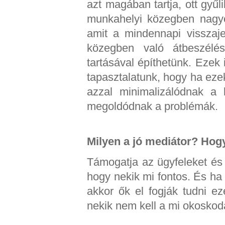
azt magában tartja, ott gyűl
munkahelyi közegben nagyo
amit a mindennapi visszaj
közegben való átbeszélés
tartásával építhetünk. Ezek
tapasztalatunk, hogy ha eze
azzal minimalizálódnak a 
megoldódnak a problémák.
Milyen a jó mediátor? Hog
Támogatja az ügyfeleket és
hogy nekik mi fontos. És ha 
akkor ők el fogják tudni e
nekik nem kell a mi okoskod