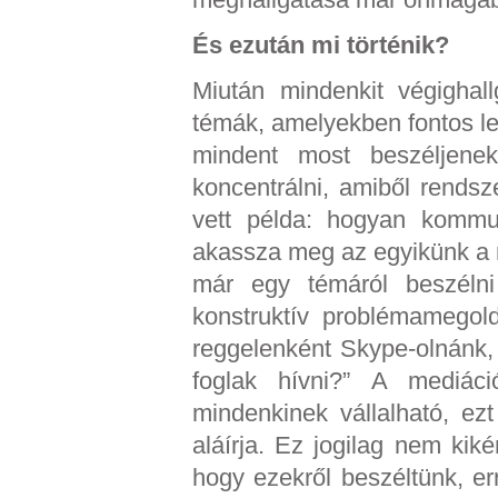
És ezután mi történik?
Miután mindenkit végighall
témák, amelyekben fontos l
mindent most beszéljene
koncentrálni, amiből rendsz
vett példa: hogyan kommun
akassza meg az egyikünk a 
már egy témáról beszéln
konstruktív problémamegol
reggelenként Skype-olnánk,
foglak hívni?” A mediác
mindenkinek vállalható, ezt
aláírja. Ez jogilag nem ki
hogy ezekről beszéltünk, er