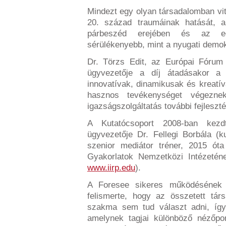
Mindezt egy olyan társadalomban vi
20. század traumáinak hatását, 
párbeszéd erejében és az eg
sérülékenyebb, mint a nyugati demo
Dr. Törzs Edit, az
Európai Fórum a
ügyvezetője a díj átadásakor a
innovatívak, dinamikusak és kreatí
hasznos tevékenységet végeznek
igazságszolgáltatás további fejleszt
A Kutatócsoport 2008-ban kez
ügyvezetője Dr. Fellegi Borbála (ku
szenior mediátor tréner, 2015 ót
Gyakorlatok Nemzetközi Intézetén
www.iirp.edu
).
A Foresee sikeres működésének 
felismerte, hogy az összetett tá
szakma sem tud választ adni, így
amelynek tagjai különböző nézőpo