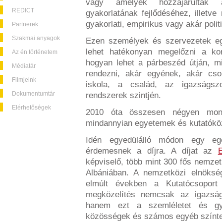
vagy amelyek hozzájárultak a 
REDICT
gyakorlatának fejlődéséhez, illetv
gyakorlati, empirikus vagy akár polit
Partnerek
Szakmai anyagok
Ezen személyek és szervezetek eg
lehet hatékonyan megelőzni a konf
Az én történetem
hogyan lehet a párbeszéd útján, 
Médiatár
rendezni, akár egyének, akár cso
Filmjeink
iskola, a család, az igazságsz
Dokumentumtár
rendszerek szintjén.
Elérhetőségek
2010 óta összesen négyen mond
mindannyian egyetemek és kutatóköz
Idén egyedülálló módon egy eg
érdemesnek a díjra. A díjat az
képviselő, több mint 300 fős nemzet
Albániában. A nemzetközi elnöksé
elmúlt években a Kutatócsoport 
megközelítés nemcsak az igazságs
hanem ezt a szemléletet és gya
közösségek és számos egyéb színterek