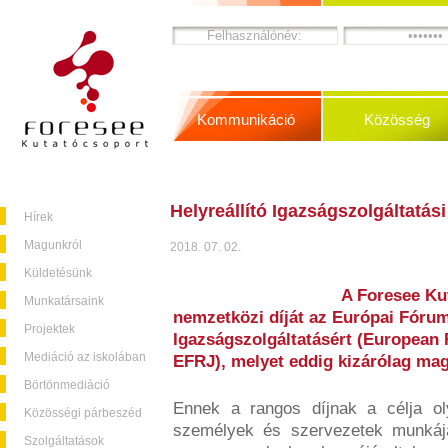
Kommunikáció
Közösség
Helyreállító Igazságszolgáltatási
Hírek
Magunkról
2018. 07. 02.
Küldetésünk
A Foresee Ku
Munkatársaink
nemzetközi díját az Európai Fórum 
Projektek
Igazságszolgáltatásért (European 
Mediáció az iskolában
EFRJ), melyet eddig kizárólag ma
Börtönmediáció
Ennek a rangos díjnak a célja
o
Közösségi párbeszéd
személyek és szervezetek
munkáj
Szolgáltatások