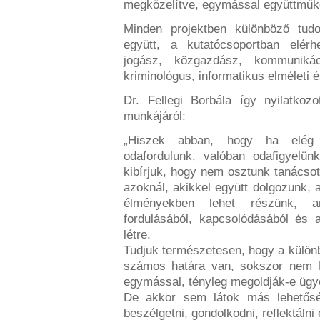
megközelítve, egymással együttműkö
Minden projektben különböző tudo
együtt, a kutatócsoportban elérh
jogász, közgazdász, kommunikác
kriminológus, informatikus elméleti 
Dr. Fellegi Borbála így nyilatkoz
munkájáról:
„Hiszek abban, hogy ha elég k
odafordulunk, valóban odafigyelü
kibírjuk, hogy nem osztunk tanácso
azoknál, akikkel együtt dolgozunk,
élményekben lehet részünk,
fordulásából, kapcsolódásából és 
létre.
Tudjuk természetesen, hogy a külön
számos határa van, sokszor nem lá
egymással, tényleg megoldják-e ügye
De akkor sem látok más lehetőség
beszélgetni, gondolkodni, reflektáln