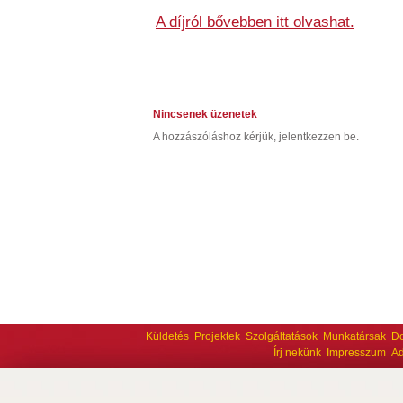
A díjról bővebben itt olvashat.
Nincsenek üzenetek
A hozzászóláshoz kérjük, jelentkezzen be.
Küldetés
Projektek
Szolgáltatások
Munkatársak
D
Írj nekünk
Impresszum
Ad