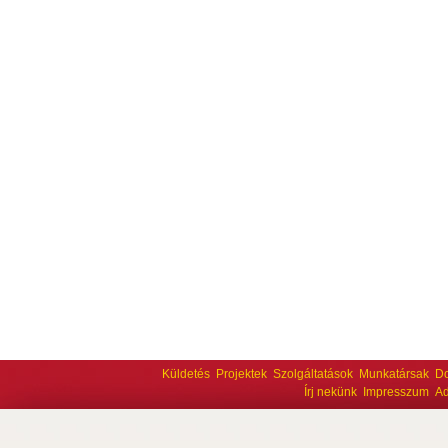
Küldetés
Projektek
Szolgáltatások
Munkatársak
D
Írj nekünk
Impresszum
Ad