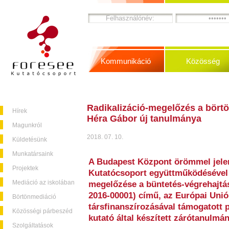
Kommunikáció
Közösség
Radikalizáció-megelőzés a börtö
Hírek
Héra Gábor új tanulmánya
Magunkról
2018. 07. 10.
Küldetésünk
Munkatársaink
A Budapest Központ örömmel jelen
Projektek
Kutatócsoport együttműködésével 
Mediáció az iskolában
megelőzése a büntetés-végrehajtá
2016-00001) című, az Európai Unió
Börtönmediáció
társfinanszírozásával támogatott 
Közösségi párbeszéd
kutató által készített zárótanulmán
Szolgáltatások