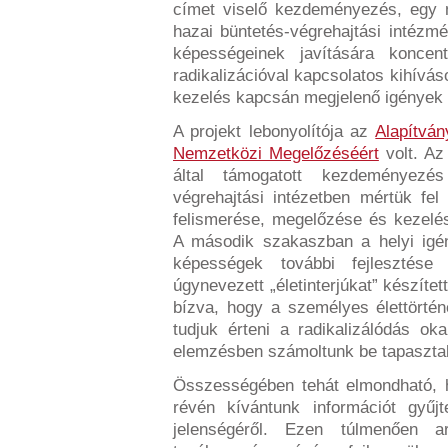
címet viselő kezdeményezés, egy m
hazai büntetés-végrehajtási intéz
képességeinek javítására koncen
radikalizációval kapcsolatos kihívás
kezelés kapcsán megjelenő igények 
A projekt lebonyolítója az
Alapítvá
Nemzetközi Megelőzéséért
volt. Az
által támogatott kezdeményezé
végrehajtási intézetben mértük fel
felismerése, megelőzése és kezelé
A második szakaszban a helyi igén
képességek további fejlesztése
úgynevezett „életinterjúkat” készíte
bízva, hogy a személyes élettört
tudjuk érteni a radikalizálódás o
elemzésben számoltunk be tapasztal
Összességében tehát elmondható, 
révén kívántunk információt gyűj
jelenségéről. Ezen túlmenően a