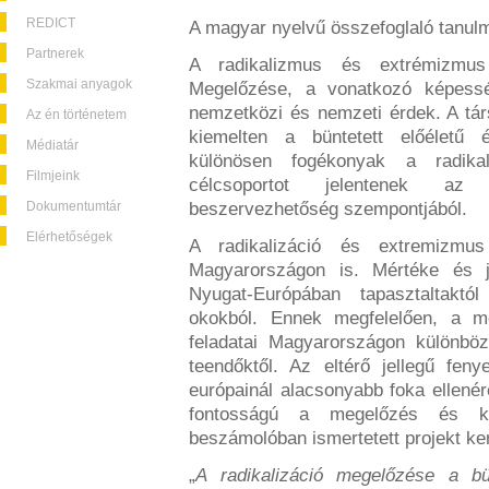
REDICT
A magyar nyelvű összefoglaló tanu
Partnerek
A radikalizmus és extrémizmus
Szakmai anyagok
Megelőzése, a vonatkozó képessé
nemzetközi és nemzeti érdek. A tár
Az én történetem
kiemelten a büntetett előéletű 
Médiatár
különösen fogékonyak a radika
Filmjeink
célcsoportot jelentenek a
Dokumentumtár
beszervezhetőség szempontjából.
Elérhetőségek
A radikalizáció és extremizmus
Magyarországon is. Mértéke és j
Nyugat-Európában tapasztaltaktól 
okokból. Ennek megfelelően, a 
feladatai Magyarországon különb
teendőktől. Az eltérő jellegű fen
európainál alacsonyabb foka ellené
fontosságú a megelőzés és ké
beszámolóban ismertetett projekt ke
„
A radikalizáció megelőzése a bü