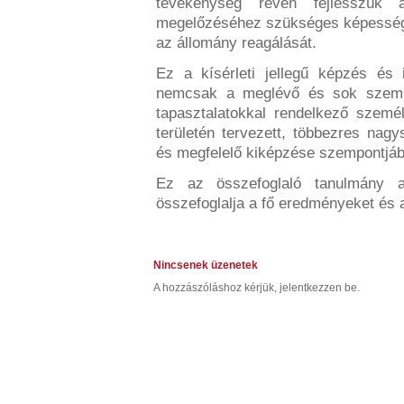
tevékenység révén fejlesszük a
megelőzéséhez szükséges képességet
az állomány reagálását.
Ez a kísérleti jellegű képzés és 
nemcsak a meglévő és sok szemp
tapasztalatokkal rendelkező szem
területén tervezett, többezres nag
és megfelelő kiképzése szempontjábó
Ez az összefoglaló tanulmány a 
összefoglalja a fő eredményeket és 
Nincsenek üzenetek
A hozzászóláshoz kérjük, jelentkezzen be.