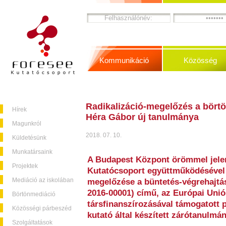
Kommunikáció
Közösség
Radikalizáció-megelőzés a börtö
Hírek
Héra Gábor új tanulmánya
Magunkról
2018. 07. 10.
Küldetésünk
Munkatársaink
A Budapest Központ örömmel jelen
Projektek
Kutatócsoport együttműködésével 
Mediáció az iskolában
megelőzése a büntetés-végrehajtá
2016-00001) című, az Európai Unió
Börtönmediáció
társfinanszírozásával támogatott 
Közösségi párbeszéd
kutató által készített zárótanulmán
Szolgáltatások