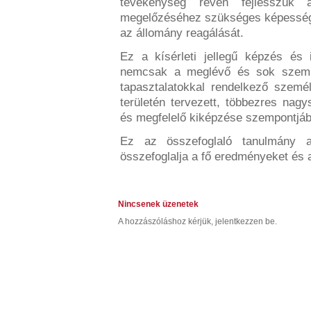
tevékenység révén fejlesszük a
megelőzéséhez szükséges képességet
az állomány reagálását.
Ez a kísérleti jellegű képzés és 
nemcsak a meglévő és sok szemp
tapasztalatokkal rendelkező szem
területén tervezett, többezres nag
és megfelelő kiképzése szempontjábó
Ez az összefoglaló tanulmány a 
összefoglalja a fő eredményeket és 
Nincsenek üzenetek
A hozzászóláshoz kérjük, jelentkezzen be.