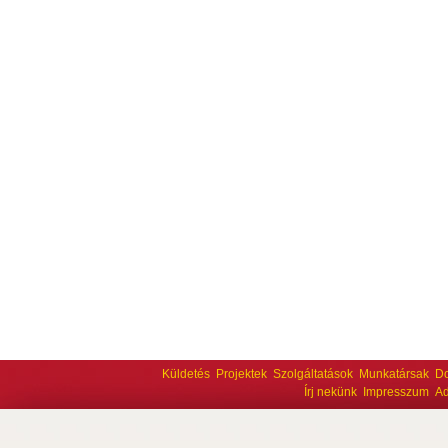
Küldetés
Projektek
Szolgáltatások
Munkatársak
D
Írj nekünk
Impresszum
Ad