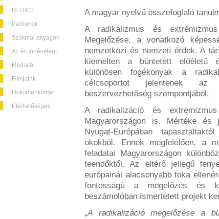
REDICT
A magyar nyelvű összefoglaló tanu
Partnerek
A radikalizmus és extrémizmus
Szakmai anyagok
Megelőzése, a vonatkozó képessé
nemzetközi és nemzeti érdek. A tár
Az én történetem
kiemelten a büntetett előéletű 
Médiatár
különösen fogékonyak a radika
Filmjeink
célcsoportot jelentenek a
Dokumentumtár
beszervezhetőség szempontjából.
Elérhetőségek
A radikalizáció és extremizmus
Magyarországon is. Mértéke és j
Nyugat-Európában tapasztaltaktól 
okokból. Ennek megfelelően, a 
feladatai Magyarországon különb
teendőktől. Az eltérő jellegű fen
európainál alacsonyabb foka ellené
fontosságú a megelőzés és ké
beszámolóban ismertetett projekt ke
„
A radikalizáció megelőzése a bü