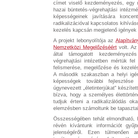
címet viselő kezdeményezés, egy m
hazai büntetés-végrehajtási intéz
képességeinek javítására koncen
radikalizációval kapcsolatos kihívás
kezelés kapcsán megjelenő igények 
A projekt lebonyolítója az
Alapítvá
Nemzetközi Megelőzéséért
volt. Az
által támogatott kezdeményezé
végrehajtási intézetben mértük fel
felismerése, megelőzése és kezelé
A második szakaszban a helyi igén
képességek további fejlesztése
úgynevezett „életinterjúkat” készíte
bízva, hogy a személyes élettört
tudjuk érteni a radikalizálódás o
elemzésben számoltunk be tapasztal
Összességében tehát elmondható, 
révén kívántunk információt gyűj
jelenségéről. Ezen túlmenően a