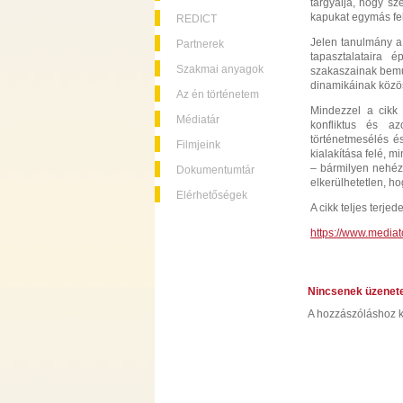
tárgyalja, hogy sze
kapukat egymás fel
REDICT
Jelen tanulmány a s
Partnerek
tapasztalataira é
Szakmai anyagok
szakaszainak bemuta
dinamikáinak közö
Az én történetem
Mindezzel a cikk e
Médiatár
konfliktus és az
történetmesélés 
Filmjeink
kialakítása felé,
– bármilyen nehéz
Dokumentumtár
elkerülhetetlen, ho
Elérhetőségek
A cikk teljes terj
https://www.media
Nincsenek üzenet
A hozzászóláshoz k