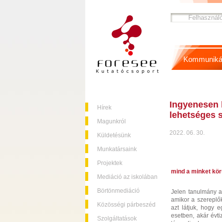
Kommuniká
Ingyenesen l
Hírek
lehetséges 
Magunkról
2022. 06. 30.
Küldetésünk
Munkatársaink
Projektek
mind a minket köru
Mediáció az iskolában
Börtönmediáció
Jelen tanulmány azt
amikor a szereplők 
Közösségi párbeszéd
azt látjuk, hogy e
esetben, akár évt
Szolgáltatások