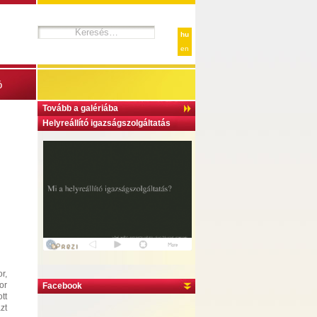
hu
en
ó
Tovább a galériába
Helyreállító igazságszolgáltatás
r,
or
Facebook
tt
zt