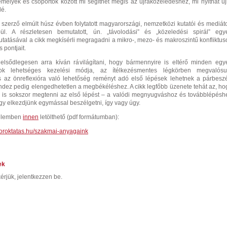
mélyek és csoportok között mi segíthet mégis az újraközeledéshez, mi nyithat új
é.
zerző elmúlt húsz évben folytatott magyarországi, nemzetközi kutatói és mediáto
pül. A részletesen bemutatott, ún. „távolodási” és „közeledési spirál” egy
tásával a cikk megkísérli megragadni a mikro-, mezo- és makroszintű konfliktus
s pontjait.
lsődlegesen arra kíván rávilágítani, hogy bármennyire is eltérő minden egy
ok lehetséges kezelési módja, az ítélkezésmentes légkörben megvalósul
és az önreflexióra való lehetőség reményt adó első lépések lehetnek a párbesze
 mindez pedig elengedhetetlen a megbékéléshez. A cikk legfőbb üzenete tehát az, ho
 is sokszor megtenni az első lépést – a valódi megnyugváshoz és továbblépésh
gy elkezdjünk egymással beszélgetni, így vagy úgy.
edelemben
innen
letölthető (pdf formátumban):
toroktatas.hu/szakmai-anyagaink
ek
érjük, jelentkezzen be.