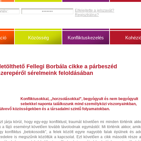
Elfelejtette a jelszavát?
Regisztrálna?
ció
Közösség
Konfliktuskezelés
Kohézi
etölthető Fellegi Borbála cikke a párbeszéd
szerepéről sérelmeink feloldásában
Konfliktusokkal, „horzsolásokkal”, begyógyult és nem begyógyult
sebekkel naponta találkozunk mind személyközi viszonyainkban,
̈lvevő közösségekben és a társadalmi szintű folyamatokban.
 járja körül, hogy egy-egy konfliktust, traumát követően mi minden történik akko
a fájó eseményt követően tovább távolodnak egymástól. Mi történik akkor, amik
gy konfliktus „betokosodik”, a felek között egyre nagyobb falak épülnek és ado
izedekre is megszűnik közöttük a kapcsolat. Ezt követően a cikk második része a