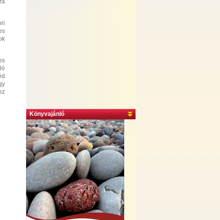
ra
ri
es
ok
es
ó
́d
gy
ez
Könyvajánló