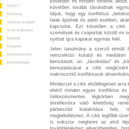
követően mi minden történik akkor
REDICT
követően tovább távolodnak egyma
látjuk, hogy egy konfliktus „betoko
Partnerek
falak épülnek és adott esetben, aká
Szakmai anyagok
kapcsolat. Ezt követően a cikk 
Az én történetem
személyek és csoportok között mi se
Médiatár
nyithat újra kapukat egymás felé.
Filmjeink
Jelen tanulmány a szerző elmúlt h
Dokumentumtár
nemzetközi kutatói és mediátori 
bemutatott, ún. „távolodási” és „
Elérhetőségek
bemutatásával a cikk megkísé
makroszintű konfliktusok dinamikáina
Mindezzel a cikk elsődlegesen arra kí
eltérő minden egyes konfliktus és
ítélkezésmentes légkörben meg
önreflexióra való lehetőség re
párbeszéd kialakítása fele
megbékéléshez. A cikk legfőbb üze
is sokszor megtenni az első lép
továbblépéshez elkerülhetetlen, h