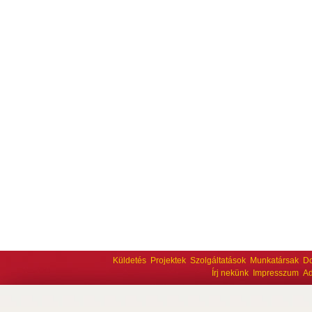
Küldetés
Projektek
Szolgáltatások
Munkatársak
D
Írj nekünk
Impresszum
Ad