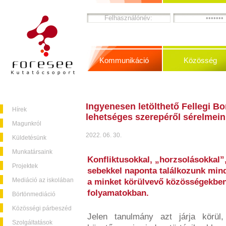
Kommunikáció
Közösség
Ingyenesen letölthető Fellegi Bor
Hírek
lehetséges szerepéről sérelmein
Magunkról
2022. 06. 30.
Küldetésünk
Munkatársaink
Konfliktusokkal, „horzsolásokkal”,
Projektek
sebekkel naponta találkozunk min
Mediáció az iskolában
a minket körülvevő közösségekben
folyamatokban.
Börtönmediáció
Közösségi párbeszéd
Jelen tanulmány azt járja körü
Szolgáltatások