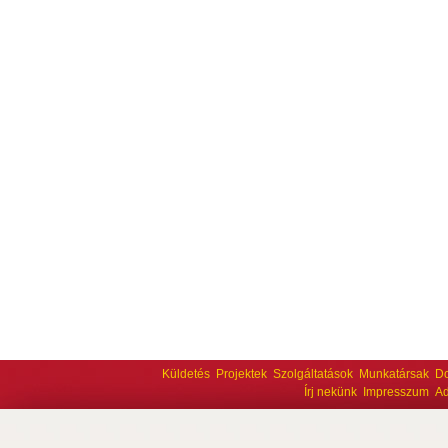
Küldetés
Projektek
Szolgáltatások
Munkatársak
D
Írj nekünk
Impresszum
Ad