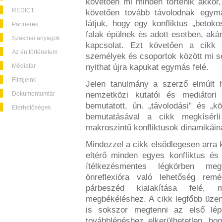
követően mi minden történik akkor
REDICT
követően tovább távolodnak egyma
látjuk, hogy egy konfliktus „betoko
Partnerek
falak épülnek és adott esetben, aká
Szakmai anyagok
kapcsolat. Ezt követően a cikk 
Az én történetem
személyek és csoportok között mi se
Médiatár
nyithat újra kapukat egymás felé.
Filmjeink
Jelen tanulmány a szerző elmúlt h
Dokumentumtár
nemzetközi kutatói és mediátori 
bemutatott, ún. „távolodási” és „
Elérhetőségek
bemutatásával a cikk megkísé
makroszintű konfliktusok dinamikáina
Mindezzel a cikk elsődlegesen arra kí
eltérő minden egyes konfliktus és
ítélkezésmentes légkörben meg
önreflexióra való lehetőség re
párbeszéd kialakítása fele
megbékéléshez. A cikk legfőbb üze
is sokszor megtenni az első lép
továbblépéshez elkerülhetetlen, h