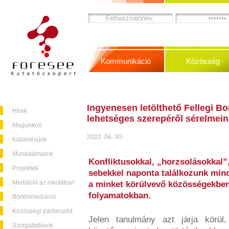
Kommunikáció
Közösség
Ingyenesen letölthető Fellegi Bor
Hírek
lehetséges szerepéről sérelmein
Magunkról
2022. 06. 30.
Küldetésünk
Munkatársaink
Konfliktusokkal, „horzsolásokkal”,
Projektek
sebekkel naponta találkozunk min
Mediáció az iskolában
a minket körülvevő közösségekben
folyamatokban.
Börtönmediáció
Közösségi párbeszéd
Jelen tanulmány azt járja körü
Szolgáltatások