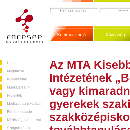
Kommunikáció
Közösség
Az MTA Kiseb
Hírek
Magunkról
Intézetének „
Küldetésünk
vagy kimaradn
Munkatársaink
Projektek
gyerekek szaki
Mediáció az iskolában
Börtönmediáció
szakközépisko
Közösségi párbeszéd
Szolgáltatások