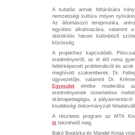
A kutatás annak feltárására irán
nemzetiségi kultúra milyen nyilván
Az állomásozó terepmunka, antro
együttes alkalmazása, valamint a 
átörökítés három különböző színte
közösség.
A projekthez kapcsolódó, Pilisc
eredményeiről, az itt élő roma gyer
feltérképezett problémákról és azok 
meghívott szakemberek. Dr. Felle
ügyvezetője, valamint Dr. Kré
Egyesület
elnöke moderálta a
eredményeinek ismertetése mell
drámapedagógia, a pályaorientáció 
kisebbségi önkormányzati feladatváll
A részletes program az MTA Kise
itt
tekinthető meg.
Bakó Boglárka és Mandel Kinga vita