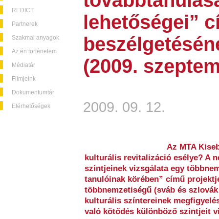
továbbtanulása
REDICT
lehetőségei” 
Partnerek
beszélgetésén
Szakmai anyagok
Az én történetem
(2009. szeptem
Médiatár
Filmjeink
Dokumentumtár
2009. 09. 12.
Elérhetőségek
Az MTA Kiseb
kulturális revitalizáció esélye? A 
szintjeinek vizsgálata egy többnem
tanulóinak körében” című projektje
többnemzetiségű (sváb és szlovák l
kulturális színtereinek megfigyel
való kötődés különböző szintjeit v