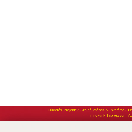
Küldetés
Projektek
Szolgáltatások
Munkatársak
D
Írj nekünk
Impresszum
Ad