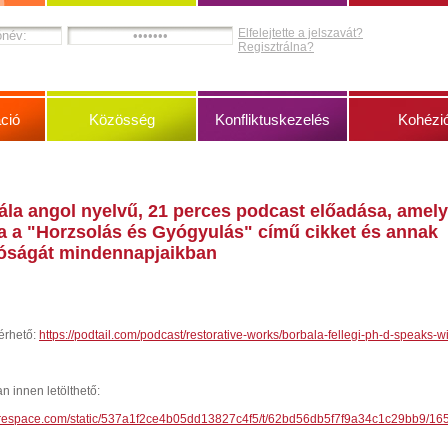
Elfelejtette a jelszavát?
Regisztrálna?
ció
Közösség
Konfliktuskezelés
Kohézi
ála angol nyelvű, 21 perces podcast előadása, amely
ja a "Horzsolás és Gyógyulás" című cikket és annak
óságát mindennapjaikban
érhető:
https://podtail.com/podcast/restorative-works/borbala-fellegi-ph-d-speaks-wi
n innen letölthető:
quarespace.com/static/537a1f2ce4b05dd13827c4f5/t/62bd56db5f7f9a34c1c29bb9/