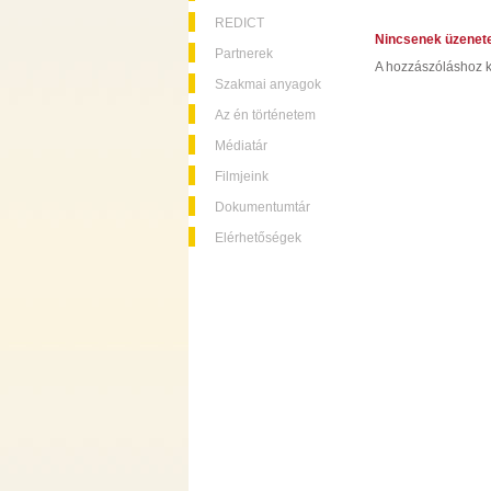
REDICT
Nincsenek üzenet
Partnerek
A hozzászóláshoz k
Szakmai anyagok
Az én történetem
Médiatár
Filmjeink
Dokumentumtár
Elérhetőségek