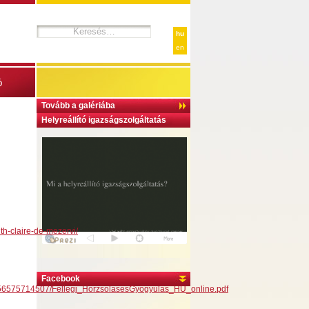
hu
en
ó
Tovább a galériába
Helyreállító igazságszolgáltatás
th-claire-de-mezervi/
Facebook
1656575714507/Fellegi_HorzsolasesGyogyulas_HU_online.pdf