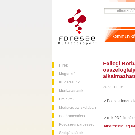
Kommuniká
Fellegi Borb
Hírek
összefoglal
Magunkról
alkalmazhat
Küldetésünk
2023. 11. 18.
Munkatársaink
Projektek
A Podcast innen el
Mediáció az iskolában
Börtönmediáció
A cikk PDF formába
Közösségi párbeszéd
https://static1.s
Szolgáltatások