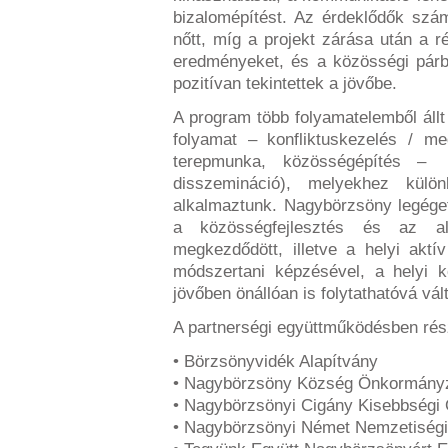
bizalomépítést. Az érdeklődők szám
nőtt, míg a projekt zárása után a r
eredményeket, és a közösségi pár
pozitívan tekintettek a jövőbe.
A program több folyamatelemből áll
folyamat – konfliktuskezelés / me
terepmunka, közösségépítés – 
disszemináció), melyekhez kül
alkalmaztunk. Nagybörzsöny legége
a közösségfejlesztés és az alt
megkezdődött, illetve a helyi akt
módszertani képzésével, a helyi k
jövőben önállóan is folytathatóvá vált
A partnerségi együttműködésben rés
• Börzsönyvidék Alapítvány
• Nagybörzsöny Község Önkormány
• Nagybörzsönyi Cigány Kisebbségi
• Nagybörzsönyi Német Nemzetiség