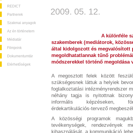
REDICT
2009. 05. 12.
Partnerek
Szakmai anyagok
Az én történetem
A különféle s
Médiatár
szakemberek (mediátorok, közössé
Filmjeink
által kidolgozott és megvalósított 
megoldhatatlannak tűnő problémáin
Dokumentumtár
módszerekkel történő megoldása v
Elérhetőségek
A megosztott felek között feszül
szükségesnek láttuk a helyiek bevon
foglalkoztatási intézményrendszer 
néhány tagja is nyitottnak bizony
informális képzéseken, fóru
érdekartikulációs-tervező megbeszél
A közösségi programok magukba
tevékenységek, rendezvények m
kihasználását, a kommunikáció lehet