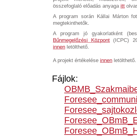
összefoglaló előadás anyaga
itt
olva
A program során Kállai Márton fot
megtekinthetők.
A program jó gyakorlatként (be
Bűnmegelőzési Központ
(ICPC) 20
innen
letölthető.
A projekt értékelése
innen
letölthető.
Fájlok:
OBMB_Szakmaibes
Foresee_communi
Foresee_sajtokozl
Foresee_OBmB_E
Foresee_OBmB_H