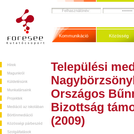
Kommunikáció
Közösség
Települési med
Hírek
Magunkról
Nagybörzsöny
Küldetésünk
Országos Bűn
Munkatársaink
Projektek
Bizottság tám
Mediáció az iskolában
Börtönmediáció
(2009)
Közösségi párbeszéd
Szolgáltatások