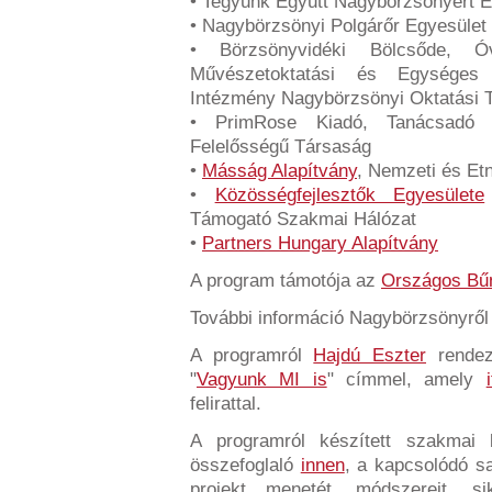
• Tegyünk Együtt Nagybörzsönyért 
• Nagybörzsönyi Polgárőr Egyesület
• Börzsönyvidéki Bölcsőde, Óv
Művészetoktatási és Egységes
Intézmény Nagybörzsönyi Oktatási 
• PrimRose Kiadó, Tanácsadó és
Felelősségű Társaság
•
Másság Alapítvány
, Nemzeti és Et
•
Közösségfejlesztők Egyesülete
Támogató Szakmai Hálózat
•
Partners Hungary Alapítvány
A program támotója az
Országos Bűn
További információ Nagybörzsönyrő
A programról
Hajdú Eszter
rendez
"
Vagyunk MI is
" címmel, amely
felirattal.
A programról készített szakma
összefoglaló
innen
, a kapcsolódó s
projekt menetét, módszereit, s