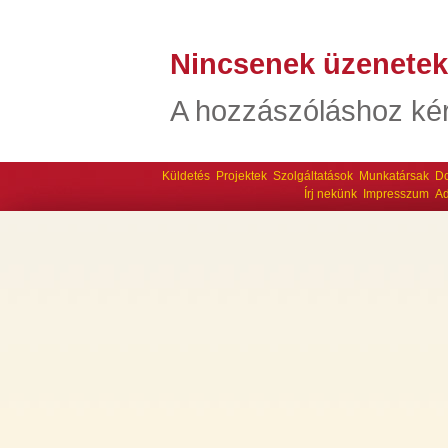
Nincsenek üzenetek
A hozzászóláshoz kér
Küldetés
Projektek
Szolgáltatások
Munkatársak
D
Írj nekünk
Impresszum
Ad