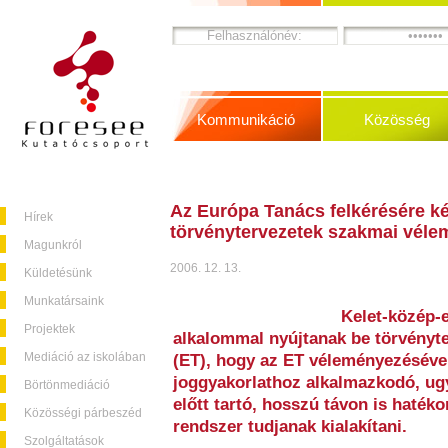
Kommunikáció
Közösség
Az Európa Tanács felkérésére ké
Hírek
törvénytervezetek szakmai véle
Magunkról
2006. 12. 13.
Küldetésünk
Munkatársaink
Kelet-közép-
Projektek
alkalommal nyújtanak be törvényt
Mediáció az iskolában
(ET), hogy az ET véleményezésével
joggyakorlathoz alkalmazkodó, ug
Börtönmediáció
előtt tartó, hosszú távon is haté
Közösségi párbeszéd
rendszer tudjanak kialakítani.
Szolgáltatások