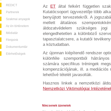
REDICT
Az
ET
által felkért független szak
Kutatócsoport ügyvezetője több alka
Partnerek
benyújtott tervezetekről. A jogsza
Szakmai anyagok
mellett általános szempontokk
Az én történetem
áldozatvédelem szükséges jogi 
Médiatár
elengedhetetlen a különböző szerv
tapasztalatcsere, a kutatói tevéken
Filmjeink
a köztudatban.
Dokumentumtár
Az újonnan kiépítendő rendszer opt
Elérhetőségek
különféle szempontból hátrányos
számára specifikus tréningek megs
kompenzációjának, ill. a mediációs
lehetővé tételét javasolták.
Hasznos linkek a nemzetközi áldo
Nemzetközi Viktimológiai Intézeténe
Nincsenek üzenetek