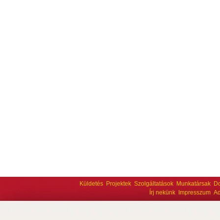
Küldetés
Projektek
Szolgáltatások
Munkatársak
D
Írj nekünk
Impresszum
Ad