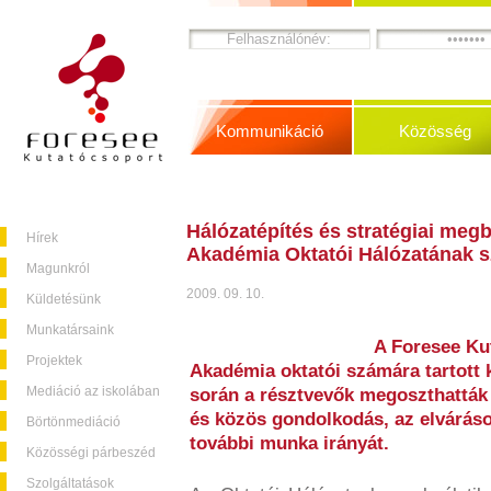
Kommunikáció
Közösség
Hálózatépítés és stratégiai me
Hírek
Akadémia Oktatói Hálózatának 
Magunkról
2009. 09. 10.
Küldetésünk
Munkatársaink
A Foresee Ku
Projektek
Akadémia oktatói számára tartott 
Mediáció az iskolában
során a résztvevők megoszthatták
és közös gondolkodás, az elvárás
Börtönmediáció
további munka irányát.
Közösségi párbeszéd
Szolgáltatások