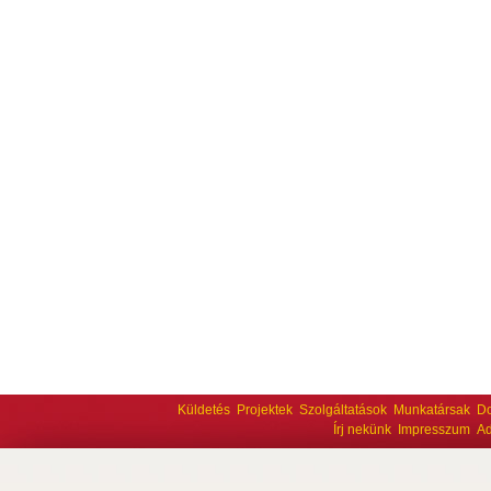
Küldetés
Projektek
Szolgáltatások
Munkatársak
D
Írj nekünk
Impresszum
Ad