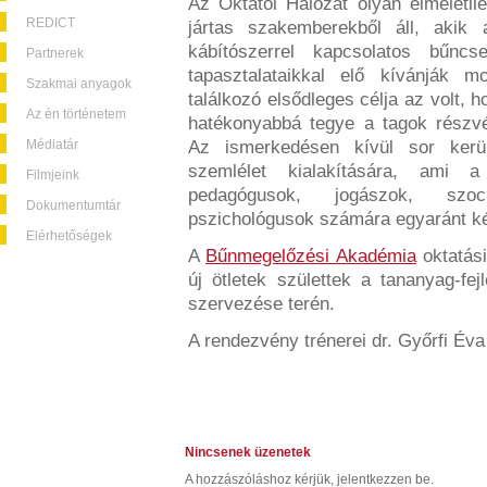
Az Oktatói Hálózat olyan elméletile
REDICT
jártas szakemberekből áll, akik
kábítószerrel kapcsolatos bűncs
Partnerek
tapasztalataikkal elő kívánják 
Szakmai anyagok
találkozó elsődleges célja az volt, 
Az én történetem
hatékonyabbá tegye a tagok részv
Médiatár
Az ismerkedésen kívül sor kerü
szemlélet kialakítására, ami a
Filmjeink
pedagógusok, jogászok, szoc
Dokumentumtár
pszichológusok számára egyaránt ké
Elérhetőségek
A
Bűnmegelőzési Akadémia
oktatási
új ötletek születtek a tananyag-fe
szervezése terén.
A rendezvény trénerei dr. Győrfi Éva 
Nincsenek üzenetek
A hozzászóláshoz kérjük, jelentkezzen be.