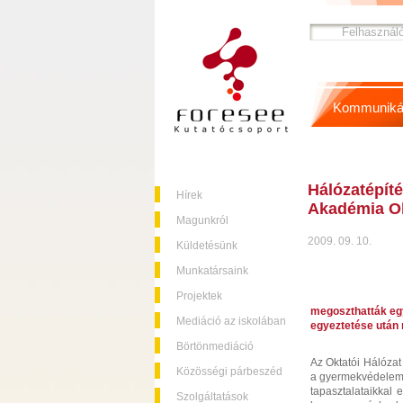
Kommuniká
Hálózatépít
Hírek
Akadémia Ok
Magunkról
2009. 09. 10.
Küldetésünk
Munkatársaink
Projektek
megoszthatták eg
Mediáció az iskolában
egyeztetése után 
Börtönmediáció
Az Oktatói Hálózat 
Közösségi párbeszéd
a gyermekvédelem, 
tapasztalataikkal 
Szolgáltatások