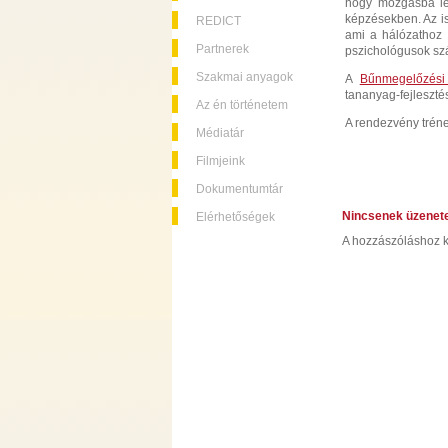
hogy mozgásba len
képzésekben. Az is
REDICT
ami a hálózathoz 
Partnerek
pszichológusok sz
Szakmai anyagok
A
Bűnmegelőzési
tananyag-fejleszté
Az én történetem
A rendezvény tréner
Médiatár
Filmjeink
Dokumentumtár
Nincsenek üzenet
Elérhetőségek
A hozzászóláshoz k