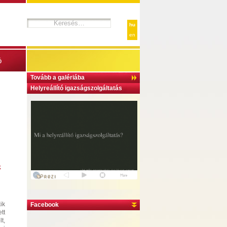
hu
en
ó
Tovább a galériába
Helyreállító igazságszolgáltatás
k
ik
Facebook
tt
t,