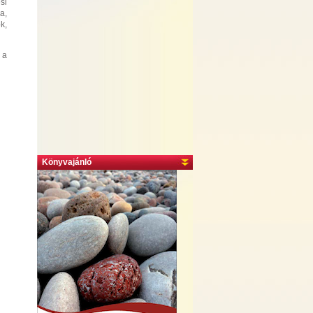
si
a,
k,
 a
Könyvajánló