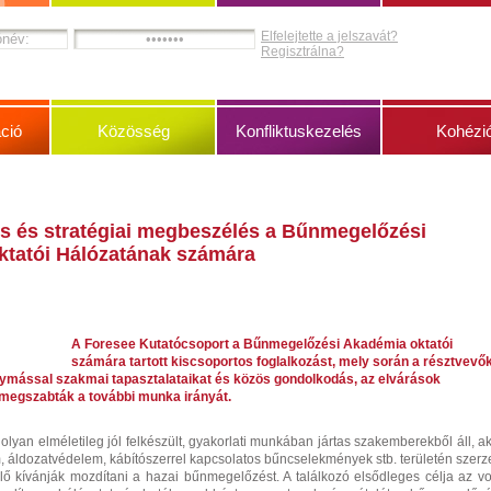
Elfelejtette a jelszavát?
Regisztrálna?
ció
Közösség
Konfliktuskezelés
Kohézi
és és stratégiai megbeszélés a Bűnmegelőzési
tatói Hálózatának számára
A Foresee Kutatócsoport a Bűnmegelőzési Akadémia oktatói
számára tartott kiscsoportos foglalkozást, mely során a résztvevő
ymással szakmai tapasztalataikat és közös gondolkodás, az elvárások
megszabták a további munka irányát.
olyan elméletileg jól felkészült, gyakorlati munkában jártas szakemberekből áll, ak
áldozatvédelem, kábítószerrel kapcsolatos bűncselekmények stb. területén szerze
elő kívánják mozdítani a hazai bűnmegelőzést. A találkozó elsődleges célja az vol