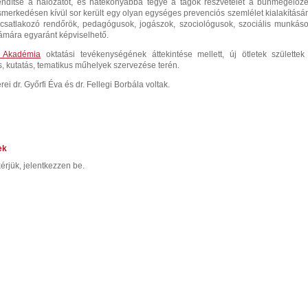
dítse a hálózatot, és hatékonyabbá tegye a tagok részvételét a bűnmegelőzé
merkedésen kívül sor került egy olyan egységes prevenciós szemlélet kialakításár
csatlakozó rendőrök, pedagógusok, jogászok, szociológusok, szociális munkáso
ámára egyaránt képviselhető.
 Akadémia
oktatási tevékenységének áttekintése mellett, új ötletek születtek
s, kutatás, tematikus műhelyek szervezése terén.
ei dr. Győrfi Éva és dr. Fellegi Borbála voltak.
ek
érjük, jelentkezzen be.