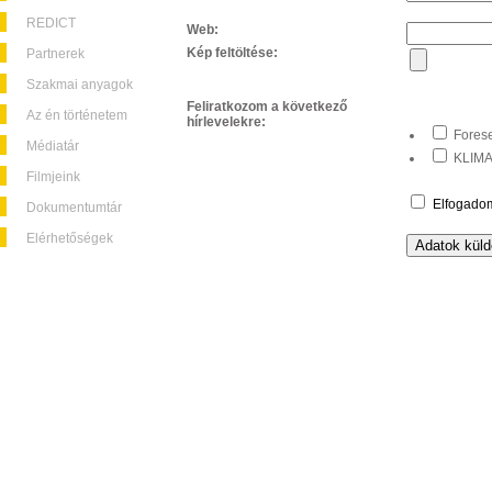
REDICT
Web:
Kép feltöltése:
Partnerek
Szakmai anyagok
Feliratkozom a következő
Az én történetem
hírlevelekre:
Forese
Médiatár
KLIMA+
Filmjeink
Elfogado
Dokumentumtár
Elérhetőségek