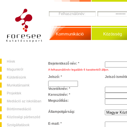
Kommunikáció
Közösség
Hírek
Bejelentkező név:
*
Magunkról
A felhasználónév legalább 6 karakterből álljon.
Jelszó:
*
Jelszó ismétl
Küldetésünk
Munkatársaink
Vezetéknév:
*
Projektek
Keresztnév:
*
Megszólítás:
Mediáció az iskolában
Börtönmediáció
Állampolgárság:
Közösségi párbeszéd
E-mail:
*
Szolgáltatások