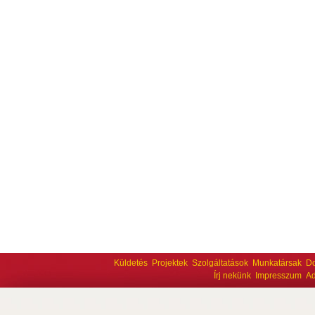
Küldetés
Projektek
Szolgáltatások
Munkatársak
D
Írj nekünk
Impresszum
Ad