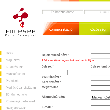
Kommunikáció
Közösség
Hírek
Bejelentkező név:
*
Magunkról
A felhasználónév legalább 6 karakterből álljon.
Jelszó:
*
Jelszó ismétl
Küldetésünk
Munkatársaink
Vezetéknév:
*
Projektek
Keresztnév:
*
Megszólítás:
Mediáció az iskolában
Börtönmediáció
Állampolgárság:
Közösségi párbeszéd
E-mail:
*
Szolgáltatások