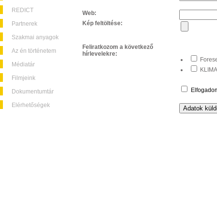
REDICT
Web:
Kép feltöltése:
Partnerek
Szakmai anyagok
Feliratkozom a következő
Az én történetem
hírlevelekre:
Forese
Médiatár
KLIMA+
Filmjeink
Elfogado
Dokumentumtár
Elérhetőségek