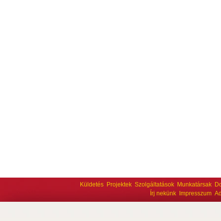
Küldetés
Projektek
Szolgáltatások
Munkatársak
D
Írj nekünk
Impresszum
Ad