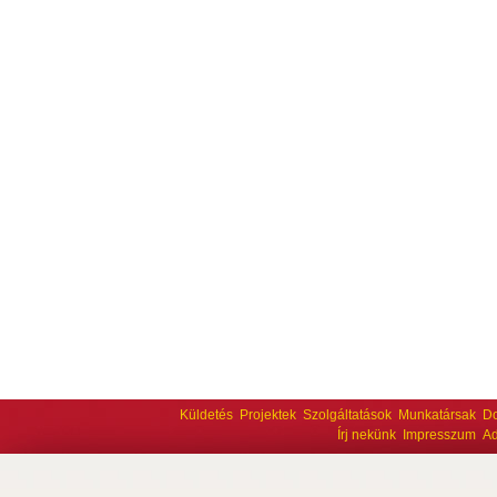
Küldetés
Projektek
Szolgáltatások
Munkatársak
D
Írj nekünk
Impresszum
Ad