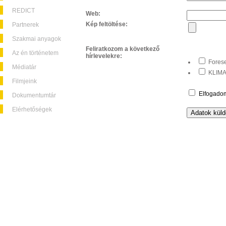
REDICT
Web:
Kép feltöltése:
Partnerek
Szakmai anyagok
Feliratkozom a következő
Az én történetem
hírlevelekre:
Forese
Médiatár
KLIMA+
Filmjeink
Elfogado
Dokumentumtár
Elérhetőségek