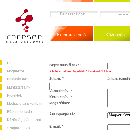
Kommunikáció
Közösség
Hírek
Bejelentkező név:
*
Magunkról
A felhasználónév legalább 6 karakterből álljon.
Jelszó:
*
Jelszó ismétl
Küldetésünk
Munkatársaink
Vezetéknév:
*
Projektek
Keresztnév:
*
Megszólítás:
Mediáció az iskolában
Börtönmediáció
Állampolgárság:
Közösségi párbeszéd
E-mail:
*
Szolgáltatások