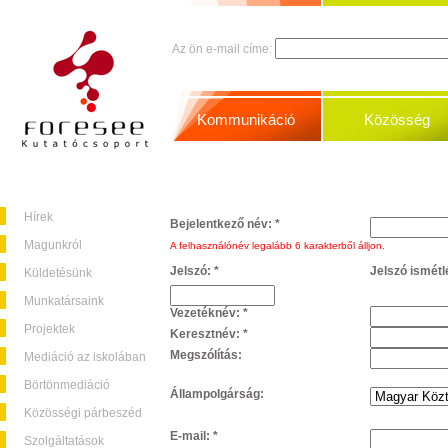
Az ön e-mail címe:
Kommunikáció
Közösség
Hírek
Bejelentkező név:
*
Magunkról
A felhasználónév legalább 6 karakterből álljon.
Jelszó:
*
Jelszó ismétl
Küldetésünk
Munkatársaink
Vezetéknév:
*
Projektek
Keresztnév:
*
Megszólítás:
Mediáció az iskolában
Börtönmediáció
Állampolgárság:
Közösségi párbeszéd
E-mail:
*
Szolgáltatások