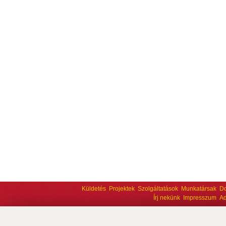
Küldetés
Projektek
Szolgáltatások
Munkatársak
D
Írj nekünk
Impresszum
Ad