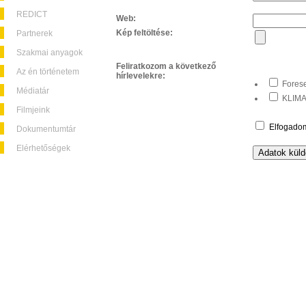
REDICT
Web:
Kép feltöltése:
Partnerek
Szakmai anyagok
Feliratkozom a következő
Az én történetem
hírlevelekre:
Forese
Médiatár
KLIMA+
Filmjeink
Elfogado
Dokumentumtár
Elérhetőségek