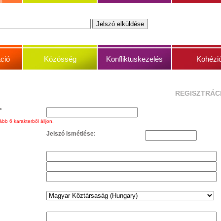
ció
Közösség
Konfliktuskezelés
Kohézi
REGISZTRÁC
*
bb 6 karakterből álljon.
Jelszó ismétlése: