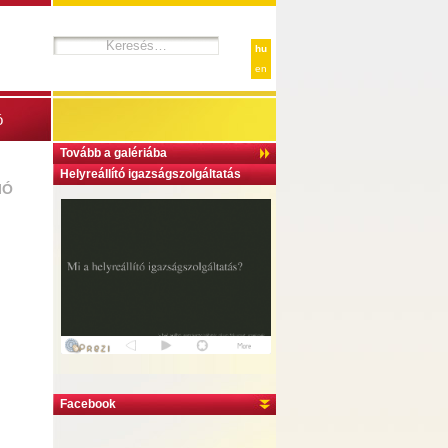
hu
en
ó
Tovább a galériába
Helyreállító igazságszolgáltatás
IÓ
Facebook