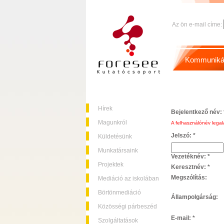
Az ön e-mail címe:
Kommuniká
Hírek
Bejelentkező név:
Magunkról
A felhasználónév legalá
Jelszó:
*
Küldetésünk
Munkatársaink
Vezetéknév:
*
Projektek
Keresztnév:
*
Megszólítás:
Mediáció az iskolában
Börtönmediáció
Állampolgárság:
Közösségi párbeszéd
E-mail:
*
Szolgáltatások