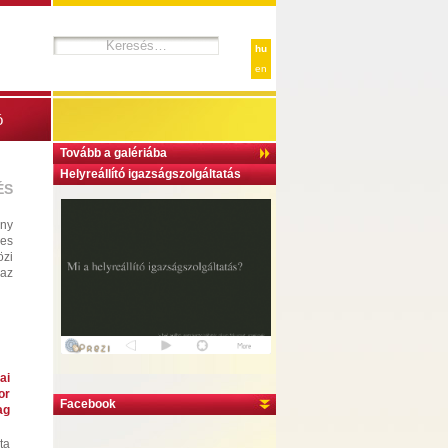
hu
en
ó
Tovább a galériába
Helyreállító igazságszolgáltatás
ÉS
ony
yes
özi
 az
ai
or
Facebook
ag
ta