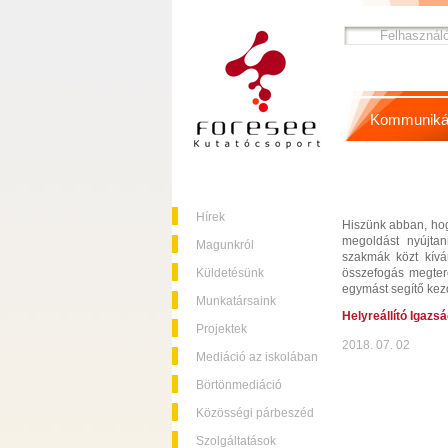
Kommuniká
Hírek
Hiszünk abban, ho
megoldást nyújtan
Magunkról
szakmák közt kívá
Küldetésünk
összefogás megtere
egymást segítő kez
Munkatársaink
Helyreállító Igazsá
Projektek
2018. 07. 02
Mediáció az iskolában
Börtönmediáció
Közösségi párbeszéd
Szolgáltatások