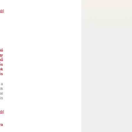
bb]
ió
gy
mű
és
ek
és
 a
ik
ai
is
bb]
ra