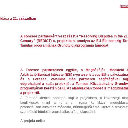
[tová
ldása a 21. században
A Foresee partnerként vesz részt a "Resolving Disputes in the 21
Century" (REDICT) c. projektben, amelyet az EU Élethosszig Tar
Tanulás programjának Grundtvig alprogramja támogat
A Foresee partnereinek egyike, a Megbékélés, Mediáció 
Arbitráció Európai Intézete (ESI) nyertese lett egy EU-s pályázatna
és a Foresee, valamint más partnerek segítségével fog
végrehajtani a saját projektjét a Tempus Közalapítvány Grundtv
programjának keretén belül. Az alábbiakban többet is megtudhatn
a projektről.
A Foresee kiemelt szerepet kap a projektben, a közösségi ala
konfliktusok (mint a roma-nem roma konfliktus) megoldásá
potenciálisan alkalmas módokra, bűnmegelőzésre, illetve a resztorat
szemléletű büntetésvégrehajtásra fog fókuszálni.
A projekt célja: