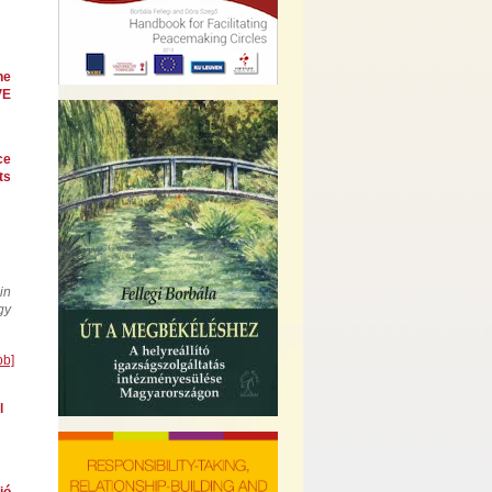
he
VE
ce
ts
in
gy
bb]
l