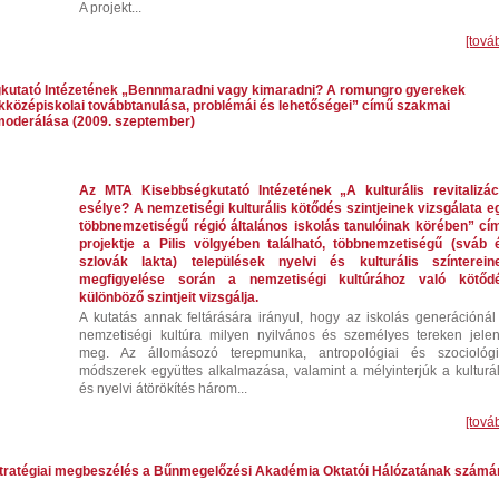
A projekt...
[tová
kutató Intézetének „Bennmaradni vagy kimaradni? A romungro gyerekek
akközépiskolai továbbtanulása, problémái és lehetőségei” című szakmai
moderálása (2009. szeptember)
Az MTA Kisebbségkutató Intézetének „A kulturális revitalizác
esélye? A nemzetiségi kulturális kötődés szintjeinek vizsgálata e
többnemzetiségű régió általános iskolás tanulóinak körében” cí
projektje a Pilis völgyében található, többnemzetiségű (sváb 
szlovák lakta) települések nyelvi és kulturális színterein
megfigyelése során a nemzetiségi kultúrához való kötőd
különböző szintjeit vizsgálja.
A kutatás annak feltárására irányul, hogy az iskolás generációnál
nemzetiségi kultúra milyen nyilvános és személyes tereken jelen
meg. Az állomásozó terepmunka, antropológiai és szociológi
módszerek együttes alkalmazása, valamint a mélyinterjúk a kulturál
és nyelvi átörökítés három...
[tová
stratégiai megbeszélés a Bűnmegelőzési Akadémia Oktatói Hálózatának számá