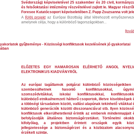
Svédország) képviseletével 25 szakember és 20 civil, kormányza
és felsőoktatási intézmény részvételével zajlott le. Magyar részről
Foresee Kutatócsoport képviseletében Z. Papp Zsuzsanna volt jel
A
RAN projekt
az Európai Bizottság által létrehozott ernyőszerveze
amelynek célja, hogy a különböző tagországokban...
[tová
gyakorlatok gyűjteménye - Közösségi konfliktusok kezelésének jó gyakorlatai
pában
ELŐZETES EGY HAMAROSAN ELÉRHETŐ ANGOL NYEL
ELEKTRONIKUS KIADVÁNYRÓL
Az európai tagállamok polgárai különböző közösségeikben 
szembesülhetnek hasonló konfliktusokkal, úgymi
szomszédvitákkal, iskolai konfliktusokkal, konfliktusokk
különböző etnikai/nemzeti hátterű csoportok, illetve kisebbségek 
a többségi társadalom között, vallási alapúnak tekinhető vitákkal 
különböző generációk közötti disszonanciával stb. Ilyen közössé
konfliktusok elkerülhetetlenül érintik az emberek mindennapjait 
befolyásolják általános biztonságérzetüket. Történelmi okokb
kifolyólag, a projektben érintett országok egyik köz
jellegzetessége a biztonságérzet és a közbizalom alacsonyn
érzékelt szintje.