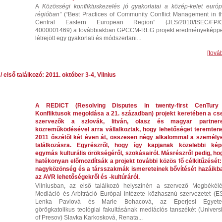
A
Közösségi konfliktuskezelés jó gyakorlatai a közép-kelet európ
régióban”
(“Best Practices of Community Conflict Management in t
Central Eastern European Region” (JLS/2010/ISEC/FP/
4000001469) a továbbiakban GPCCM-REG projekt eredményeképp
létrejött egy gyakorlati és módszertani...
[tová
első találkozó: 2011. október 3-4, Vilnius
A REDICT (Resolving Disputes in twenty-first CenTury
Konfliktusok megoldása a 21. században) projekt keretében a cs
szervezők a szlovák, litván, olasz és magyar partner
közreműködésével arra vállalkoztak, hogy lehetőséget teremten
2011 őszétől két éven át, összesen négy alkalommal a személy
találkozásra. Egyrészről, hogy így kapjanak közelebbi kép
egymás kulturális örökségéről, szokásairól. Másrészről pedig, ho
hatékonyan előmozdítsák a projekt további közös fő célkitűzését:
nagyközönség és a társszakmák ismereteinek bővítését hazáikb
az AVR lehetőségekről és -kultúráról.
Vilniusban, az első találkozó helyszínén a szervező Megbékélé
Mediáció és Arbitráció Európai Intézete közhasznú szervezetet (ES
Lenka Pavlová és Marie Bohacová, az Eperjesi Egyet
görögkatolikus teológiai fakultásának mediációs tanszékét (Universi
of Presov) Slavka Karkosková, Renata...