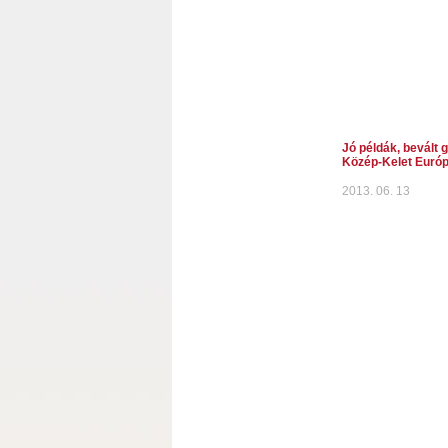
Jó példák, bevált 
Közép-Kelet Euró
2013. 06. 13