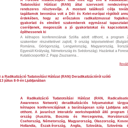
A Foresee Kutatócsoport több mint egy éve a Radikalizác
Tudatosítási Hálózat (RAN) által szervezett rendezvény
rendszeres résztvevője. A mostani találkozó célja továb
tagállamok bevonása volt a Dél- és Kelet-európai régióból ann
érdekében, hogy az erőszakos radikalizmussal foglalko
gyakorlati és elméleti szakemberek egymással tapasztalat
cseréljenek, megosszák a jó gyakorlatokat és kapcsolatok
építhessenek ki
A kétnapos konferenciának Szófia adott otthont, a program 
szakember részvételével zajlott, 9 ország képviseletével (Bulgári
Románia, Görögország, Lengyelország, Magyarország, Írorszá
Egyesült Királyság, Németország és Svédország). Hazánkat a Fores
Kutatócsoporttól Z. Papp Zsuzsanna...
[tová
 a Radikalizáció Tudatosítási Hálózat (RAN) Deradikalizációról szóló
3 július 8-9-én Ljubljanában
A Radikalizáció Tudatotsítási Hálózat (RAN, Radicalisati
Awareness Network) deradikalizációs folyamatokat tárgya
kétnapos konferenciájának a barátságosan szép Ljubljana ado
otthont. A javarészt interaktív workshopokból álló program 
ország (Ausztria, Bosznia és Hercegovina, Horvátorszá
Csehország, Németország, Magyarország, Olaszország, Kosov
Hollandia, Észak-Írország, Anglia, Szlovákia, Szlovénia 