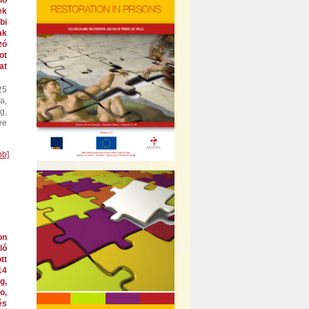
ió
ek
bi
ak
zó
ot
at
25
a,
g,
ee
bb]
on
ló
tt
14
g,
o,
és