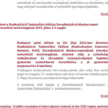
személyek és szervezetek
munkájának értékelése es elismerése, ak
vagy amelyek hozzájárultak a helyreállító igazságszolgáltatás...
[tová
hont a Radikalizáció Tudatosítási Hálózat Deradikalizáció Munkacsoport
mzetközi workshopjának 2015. július 2-3 napján
Budapest adott otthont az EU által 2012-ben létrehozo
Radikalizáció Tudatosítási Hálózat (Radicalisation Awarene
Network, RAN) Deradikalizáció Munkacsoportjának követke
nemzetközi workshopjának, melynek célja a szélsőség
radikálisokkal és társadalmi reintegrációjukkal foglalko
gyakorlati szakemberek összehívása a jó gyakorlat
megismerése érdekében.
A kétnapos rendezvényen hét ország (német, dán, svéd, finn, norvé
angol és magyar) 17 szakembere vett részt. A Foresee Kutatócsoport
Z. Papp Zsuzsanna szociálpszichológus képviselte.
A workshop első napján a „Deradikalizáció Munkacsoport 
Gyakorlatok Deklarációja” c. munkadokumentum...
[tová
emaking - Conflict resolution in intercultural contexts in the CEE region, worksh