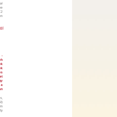
ai
he
C2
en
bb]
 -
eh
ek
ek
es
et
gy
 a
an
s,
I)
em
ty