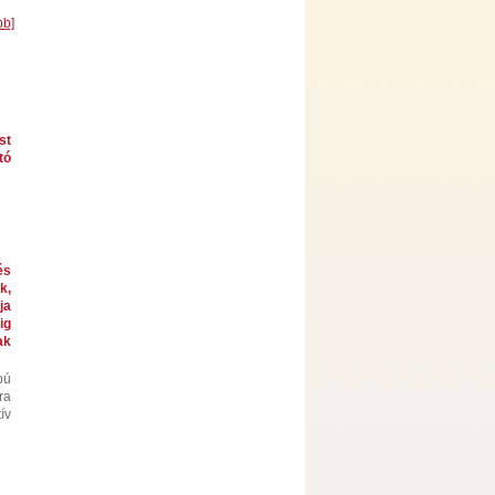
bb]
st
tó
és
k,
ja
ig
ak
pú
ra
ív