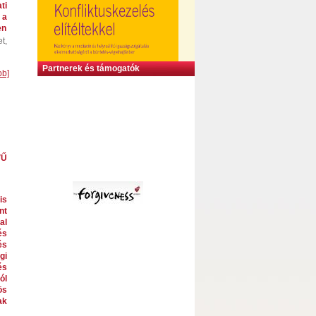
ti
 a
en
t,
Partnerek és támogatók
bb]
VŰ
is
nt
al
és
és
gi
és
ól
ös
ak