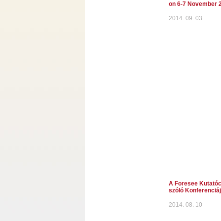
on 6-7 November 
2014. 09. 03
A Foresee Kutatócs
szóló Konferenciáj
2014. 08. 10