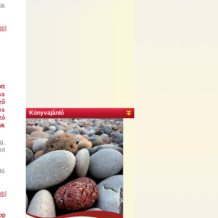
ik
bb]
tt
ss
ző
es
Könyvajánló
zó
ok
g,
ot
Jó
bb]
op