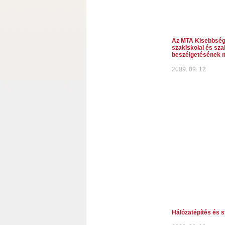
Az MTA Kisebbség
szakiskolai és sz
beszélgetésének 
2009. 09. 12
Hálózatépítés és 