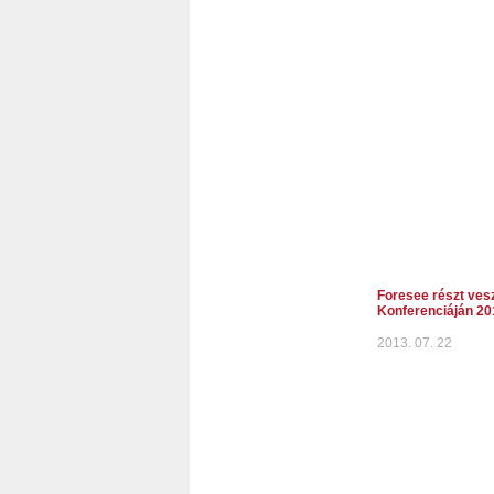
Foresee részt vesz
Konferenciáján 201
2013. 07. 22