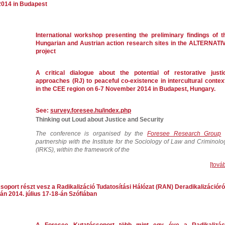
2014 in Budapest
International workshop presenting the preliminary findings of t
Hungarian and Austrian action research sites in the ALTERNATI
project
A critical dialogue about the potential of restorative justi
approaches (RJ) to peaceful co-existence in intercultural contex
in the CEE region on 6-7 November 2014 in Budapest, Hungary.
See:
survey.foresee.hu/index.php
Thinking out Loud about Justice and Security
The conference is organised by the
Foresee Research Group
partnership with the Institute for the Sociology of Law and Criminolo
(IRKS), within the framework of the
[tová
oport részt vesz a Radikalizáció Tudatosítási Hálózat (RAN) Deradikalizációró
án 2014. július 17-18-án Szófiában