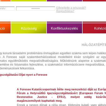
Elfelejtette a jelszavát?
Regisztrálna?
ció
Közösség
Konfliktuskezelés
Kohézi
HÁLÓZATÉPÍT
gy korunk társadalmi problémáira önmagában egyetlen szakma sem képes haték
i. A Foresee saját szakemberhálózatával modellként kíván szolgálni az eg
natos együttműködés megvalósíthatóságára. Működésünk alapelve a szakmak
mtése és folyamatos fejlesztése, a szakmaközi információcsere megvalósítása,
deményezések felkarolása.
gszolgáltatási Díjat nyert a Foresee
A Foresee Kutatócsoportnak ítélte meg nemzetközi díját az Európ
Fórum a Helyreállító Igazságszolgáltatásért (European Forum f
Restorative Justice - EFRJ), melyet eddig kizáról
magánszemélyek kaphattak meg.
Ennek a rangos díjnak a célja
olyan, többnyire kutató vagy aktivis