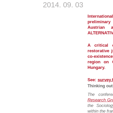
2014. 09. 03
Internati
preliminar
Austrian 
ALTERNATIV
A critical
restorative 
co-existence
region on 
Hungary.
See:
survey.
Thinking out
The confer
Research Gr
the Sociolo
within the fr