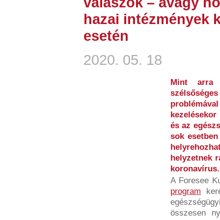
válaszok – avagy h
hazai intézmények k
esetén
2020. 05. 18
Mint arra
szélsőséges 
problémáv
kezelésekor 
és az egészs
sok esetben
helyrehoz
helyzetnek r
koronavírus.
A Foresee K
program
kere
egészségügyi
összesen ny