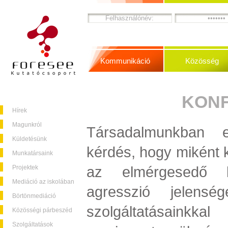
Kommunikáció
Közösség
KONF
Hírek
Magunkról
Társadalmunkban 
Küldetésünk
kérdés, hogy miként 
Munkatársaink
az elmérgesedő k
Projektek
Mediáció az iskolában
agresszió jelensége
Börtönmediáció
szolgáltatásain
Közösségi párbeszéd
Szolgáltatások