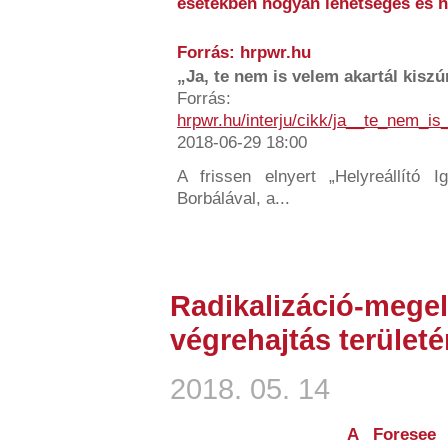
esetekben hogyan lehetséges és h
Forrás: hrpwr.hu
„Ja, te nem is velem akartál kiszúr
Forrás:
hrpwr.hu/interju/cikk/ja__te_nem_i
2018-06-29 18:00
A frissen elnyert „Helyreállító Ig
Borbálával, a...
Radikalizáció-megel
végrehajtás terület
2018. 05. 14
A Foresee 