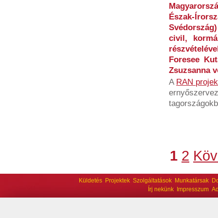
Magyarorszá
Észak-Írorsz
Svédország)
civil, korm
részvételé
Foresee Kut
Zsuzsanna vo
A
RAN projek
ernyőszervez
tagországokb
1
2
Köv
Küldetés
Projektek
Szolgáltatások
Munkatársak
D
Írj nekünk
Impresszum
Ad