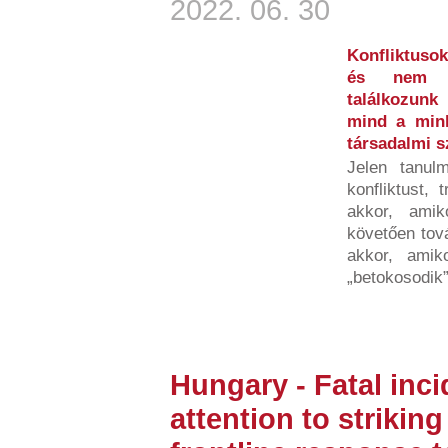
2022. 06. 30
Konfliktusok
és nem b
találkozunk
mind a minke
társadalmi 
Jelen tanulm
konfliktust, 
akkor, amik
követően tov
akkor, amiko
„betokosodik”,
Hungary - Fatal inci
attention to strikin