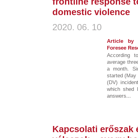
frontline response 
domestic violence
2020. 06. 10
Article by
Foresee Res
According t
average three
a month. S
started (May 
(DV) inciden
which shed li
answers...
Kapcsolati erőszak 