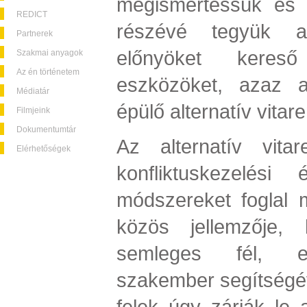
megismertessük és 
REDICT
részévé tegyük a
Partnerek
előnyöket kereső
Szakmai anyagok
Az én történetem
eszközöket, azaz a
Médiatár
épülő alternatív vita
Filmjeink
Dokumentumtár
Az alternatív vita
Elérhetőségek
konfliktuskezelési 
módszereket foglal
közös jellemzője,
semleges fél, eg
szakember segítségéve
felek úgy zárják le a