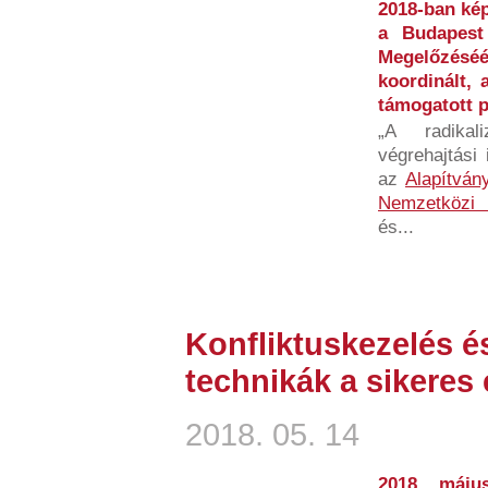
2018-ban kép
a Budapest
Megelőzésé
koordinált, 
támogatott p
„A radikal
végrehajtási
az
Alapítván
Nemzetközi 
és...
Konfliktuskezelés és
technikák a sikeres
2018. 05. 14
2018 máju