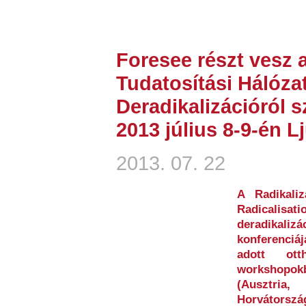
Foresee részt vesz 
Tudatosítási Hálóza
Deradikalizációról 
2013 július 8-9-én L
2013. 07. 22
A Radikaliz
Radicali
deradikalizá
konferenciáj
adott ott
workshopo
(Ausztri
Horvátors