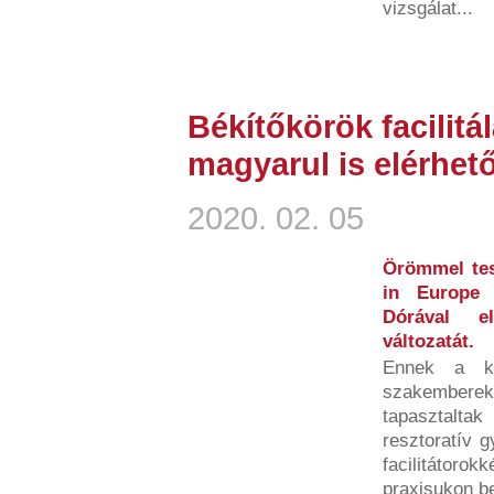
vizsgálat...
Békítőkörök facilit
magyarul is elérhet
2020. 02. 05
Örömmel tes
in Europe 
Dórával el
változatát.
Ennek a ki
szakemberek
tapasztalta
resztoratív g
facilitátorok
praxisukon bel