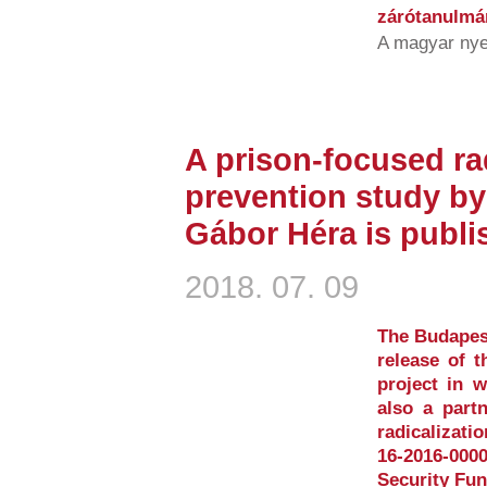
zárótanulmán
A magyar nye
A prison-focused ra
prevention study by
Gábor Héra is publi
2018. 07. 09
The Budapest
release of 
project in 
also a partn
radicalizati
16-2016-00
Security Fun