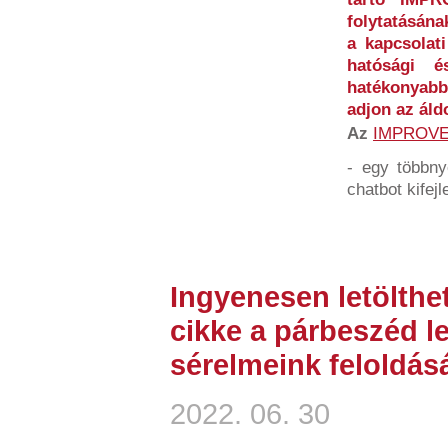
folytatásána
a kapcsolati
hatósági és
hatékonyabb
adjon az áld
Az
IMPROV
- egy többny
chatbot kifejl
Ingyenesen letölthe
cikke a párbeszéd l
sérelmeink feloldá
2022. 06. 30