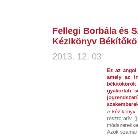
Fellegi Borbála és 
Kézikönyv Békítőkö
2013. 12. 03
Ez az angol 
amely az i
békítőkörök 
gyakorlati s
jogrends
szakemberek
A
kézikönyv
resztoratív (
módszerekkel
Azok számára