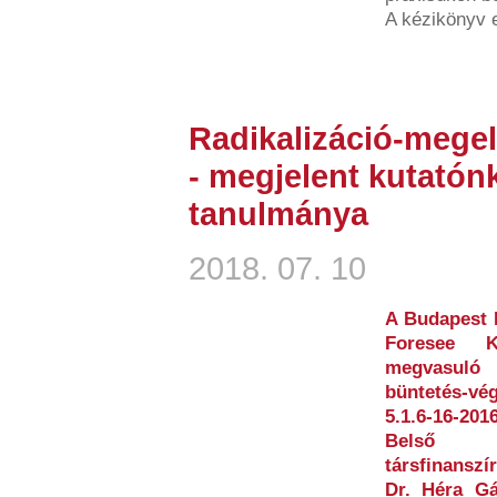
A kézikönyv 
Radikalizáció-mege
- megjelent kutatónk
tanulmánya
2018. 07. 10
A Budapest 
Foresee Ku
megvasuló 
büntetés-vé
5.1.6-16-2
Belső 
társfinansz
Dr. Héra Gá