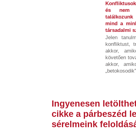
Konfliktusok
és nem b
találkozunk
mind a minke
társadalmi 
Jelen tanulm
konfliktust, 
akkor, amik
követően tov
akkor, amiko
„betokosodik”,
Ingyenesen letölthe
cikke a párbeszéd l
sérelmeink feloldás