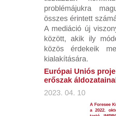
problémájukra mag
összes érintett szám
A mediáció új viszony
között, akik ily mó
közös érdekeik me
kialakítására.
Európai Uniós proje
erőszak áldozataina
2023. 04. 10
A Foresee Ku
a 2022. okt
tartó IMP