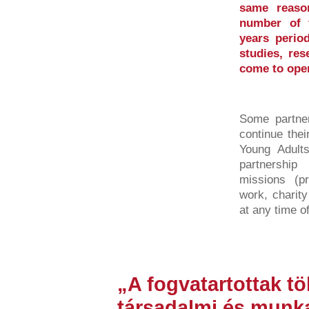
same reaso
number of 
years perio
studies, res
come to ope
Some partner
continue the
Young Adult
partnershi
missions (pr
work, charit
at any time of
„A fogvatartottak t
társadalmi és munka