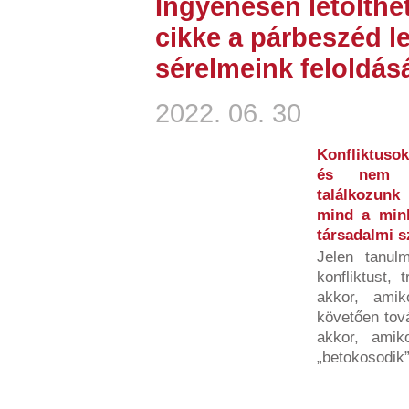
Ingyenesen letölthe
cikke a párbeszéd l
sérelmeink feloldá
2022. 06. 30
Konfliktusok
és nem b
találkozunk
mind a minke
társadalmi 
Jelen tanulm
konfliktust, 
akkor, amik
követően tov
akkor, amiko
„betokosodik”,