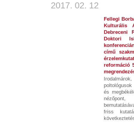
2017. 02. 12
Fellegi Borb
Kulturális
Debreceni 
Doktori Is
konferenciá
című szakma
érzelemku
reformáció 
megrendezés
Irodalmárok, 
poltológusok
és megbékél
nézőpont,
bemutatásáva
friss kutat
következtetés