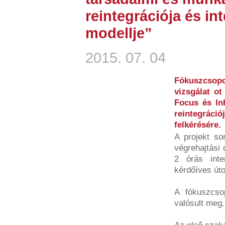
reintegrációja és i
modellje”
2015. 07. 04
Fókuszcso
vizsgálat ot
Focus és Inh
reintegrá
felkérésére.
A projekt so
végrehajtási 
2 órás inte
kérdőíves út
A fókuszcso
valósult meg.