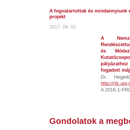
A fogvatartottak és mindannyiunk 
projekt
2017. 06. 01
A Nemzet
Rendészett
és Módsz
Kutatócso
pályázathoz
fogadott máj
Dr. Hegedű
http://rtk.uni
A 2016-1-FR0
Gondolatok a megb