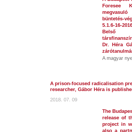
Foresee Ku
megvasuló 
büntetés-vé
5.1.6-16-2
Belső 
társfinansz
Dr. Héra Gá
zárótanulmán
A magyar nye
A prison-focused radicalisation pr
researcher, Gábor Héra is publish
2018. 07. 09
The Budapest
release of 
project in 
also a partn