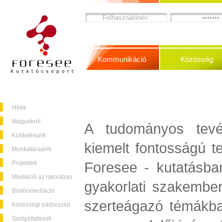
Kommunikáció
Közösség
Hírek
Magunkról
A tudományos tevé
Küldetésünk
kiemelt fontosságú t
Munkatársaink
Foresee - kutatásban
Projektek
Mediáció az iskolában
gyakorlati szakembe
Börtönmediáció
szerteágazó témákb
Közösségi párbeszéd
Szolgáltatások