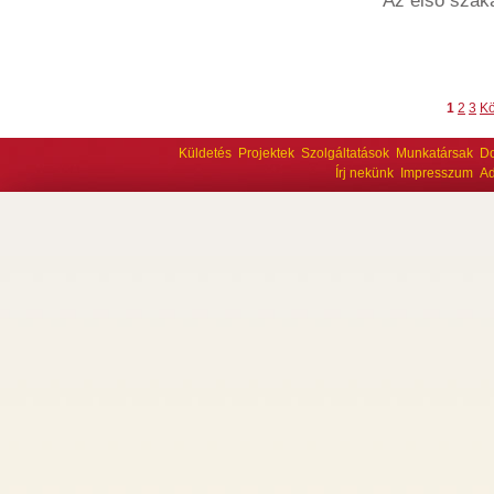
Az első szak
1
2
3
Kö
Küldetés
Projektek
Szolgáltatások
Munkatársak
D
Írj nekünk
Impresszum
Ad