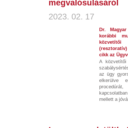
megvalósulásáról
2023. 02. 17
Dr. Magyar
korábbi mu
közvetítő
(resztoratív
cikk az Ügy
A közvetítői
szabálysértés
az ügy gyors
elkerülve 
procedúrá
kapcsolatban
mellett a jóvát