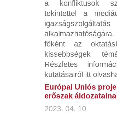
a konfliktusok szo
tekintettel a mediá
igazságszolgált
alkalmazhatóságár
főként az oktatá
kissebbségek témá
Részletes informác
kutatásairól itt olvash
Európai Uniós proje
erőszak áldozataina
2023. 04. 10