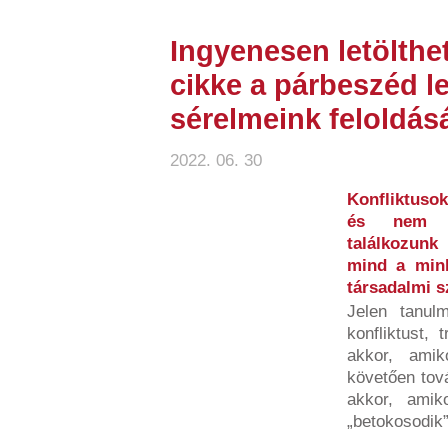
Ingyenesen letölthe
cikke a párbeszéd l
sérelmeink feloldás
2022. 06. 30
Konfliktusok
és nem b
találkozunk
mind a minke
társadalmi 
Jelen tanulm
konfliktust, 
akkor, amik
követően tov
akkor, amiko
„betokosodik”,