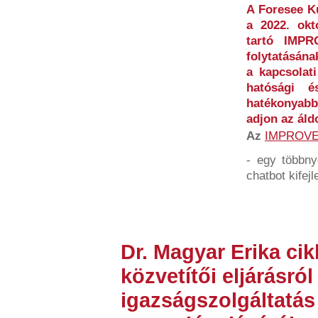
A Foresee Ku
a 2022. okt
tartó IMP
folytatásána
a kapcsolati
hatósági és
hatékonyabb
adjon az áld
Az
IMPROV
- egy többny
chatbot kifejl
Dr. Magyar Erika ci
közvetítői eljárásról
igazságszolgáltatá