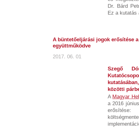
Dr. Bárd Petr
Ez a kutatás 
A büntetőeljárási jogok erősítése a
együttműködve
2017. 06. 01
Szegő Dó
Kutatócsopor
kutatásában
közötti párb
A
Magyar Hel
a 2016 június
erősíté
költségme
implementáció