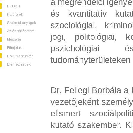
a megrendelői igények
REDICT
és kvantitatív kuta
Partnerek
szociológiai, kriminol
Szakmai anyagok
Az én történetem
jogi, politológiai, 
Médiatár
pszichológiai 
Filmjeink
Dokumentumtár
tudományterületeken 
Elérhetőségek
Dr. Fellegi Borbála a
vezetőjeként személye
elismert szociálpoli
kutató szakember. Kie