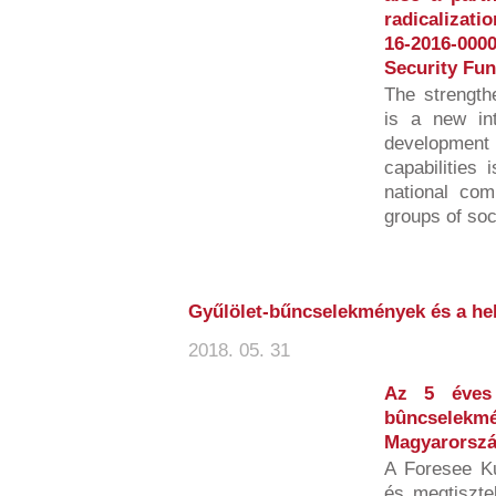
radicalizati
16-2016-00
Security Fun
The strength
is a new int
developmen
capabilities 
national com
groups of soci
Gyűlölet-bűncselekmények és a hel
2018. 05. 31
Az 5 éves 
bûncsele
Magyarorszá
A Foresee Ku
és megtiszte