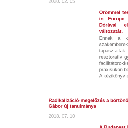
2020. 02. 05
Örömmel tes
in Europe 
Dórával el
változatát.
Ennek a ki
szakemberek
tapasztalta
resztoratív g
facilitátorok
praxisukon bel
A kézikönyv 
Radikalizáció-megelőzés a börtönö
Gábor új tanulmánya
2018. 07. 10
A Budapest 