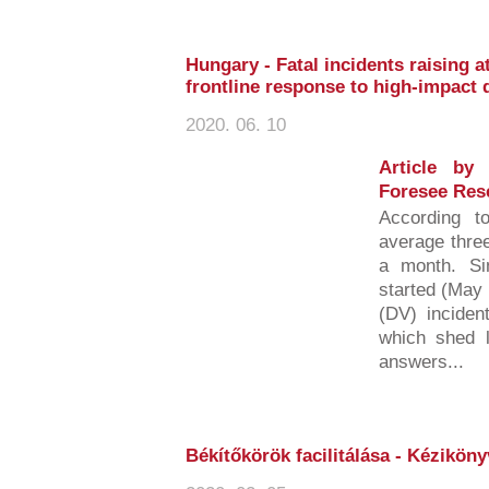
Hungary - Fatal incidents raising a
frontline response to high-impact 
2020. 06. 10
Article by
Foresee Res
According t
average three
a month. S
started (May 
(DV) inciden
which shed li
answers...
Békítőkörök facilitálása - Kézikön