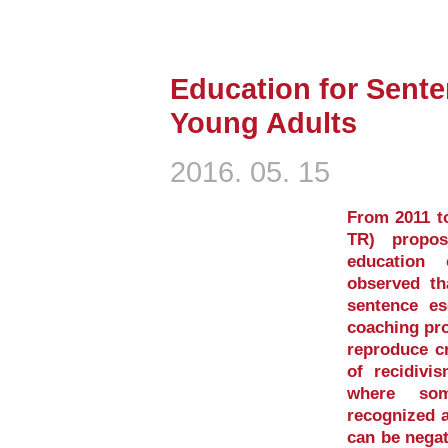
Education for Sent
Young Adults
2016. 05. 15
From 2011 to
TR) propo
education 
observed th
sentence e
coaching pro
reproduce cr
of recidivi
where som
recognized a
can be negat