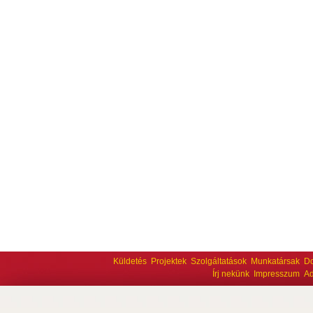
Küldetés
Projektek
Szolgáltatások
Munkatársak
D
Írj nekünk
Impresszum
Ad