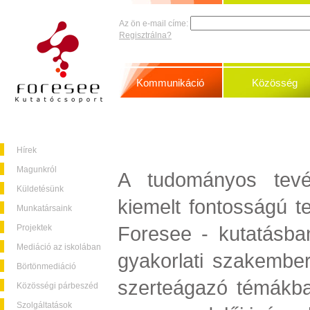
Az ön e-mail címe:
Regisztrálna?
Kommunikáció
Közösség
Hírek
Magunkról
A tudományos tevé
Küldetésünk
kiemelt fontosságú t
Munkatársaink
Foresee - kutatásban
Projektek
Mediáció az iskolában
gyakorlati szakembe
Börtönmediáció
szerteágazó témákb
Közösségi párbeszéd
Szolgáltatások