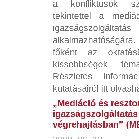
a konfliktusok szo
tekintettel a mediá
igazságszolgált
alkalmazhatóságár
főként az oktatá
kissebbségek témá
Részletes informác
kutatásairól itt olvash
„Mediáció és reszto
igazságszolgáltatás
végrehajtásban” (M