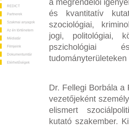
a megrendelői igények
REDICT
és kvantitatív kuta
Partnerek
szociológiai, kriminol
Szakmai anyagok
Az én történetem
jogi, politológiai, 
Médiatár
pszichológiai 
Filmjeink
Dokumentumtár
tudományterületeken 
Elérhetőségek
Dr. Fellegi Borbála a
vezetőjeként személye
elismert szociálpoli
kutató szakember. Kie