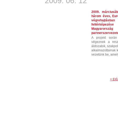
2009. 06. 12
2009. márciusá
három éves, Euró
végrehajtásb
feltérképezés
Magyarország
partnerszervezet
A projekt során 
végeznek a reszto
áldozatok, szakpol
alkalmazottainak 
vezetünk be, amely
< Elő