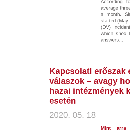
According t
average three
a month. S
started (May 
(DV) inciden
which shed li
answers...
Kapcsolati erőszak 
válaszok – avagy h
hazai intézmények k
esetén
2020. 05. 18
Mint arra