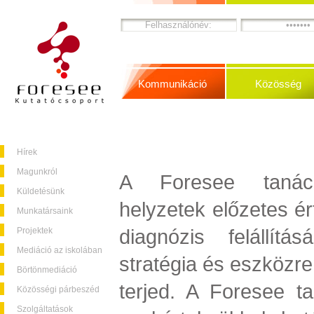
Kommunikáció
Közösség
Hírek
Magunkról
A Foresee tanács
Küldetésünk
helyzetek előzetes ér
Munkatársaink
diagnózis felállít
Projektek
Mediáció az iskolában
stratégia és eszköz
Börtönmediáció
terjed. A Foresee t
Közösségi párbeszéd
Szolgáltatások