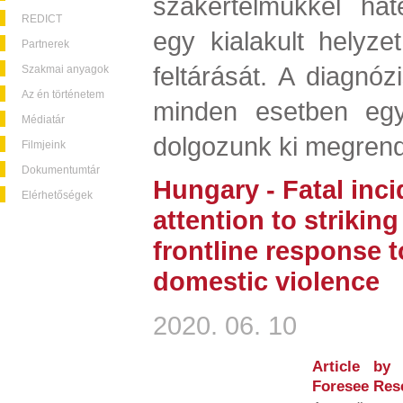
szakértelmükkel hat
REDICT
egy kialakult helyze
Partnerek
feltárását. A diagnózi
Szakmai anyagok
Az én történetem
minden esetben egyé
Médiatár
dolgozunk ki megrend
Filmjeink
Dokumentumtár
Hungary - Fatal inci
Elérhetőségek
attention to strikin
frontline response 
domestic violence
2020. 06. 10
Article by
Foresee Res