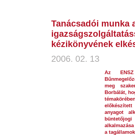
Tanácsadói munka a
igazságszolgáltatás
kézikönyvének elké
2006. 02. 13
Az ENSZ 
Bűnmegelőz
meg szakem
Borbálát, ho
témaköré
előkészítet
anyagot al
büntetőjog
alkalmazása 
a tagállamok