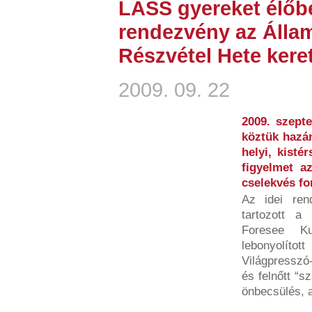
LÁSS gyereket élőb
rendezvény az Álla
Részvétel Hete kere
2009. 09. 22
2009. szept
köztük hazán
helyi, kisté
figyelmet az
cselekvés fo
Az idei ren
tartozott a
Foresee Ku
lebonyolít
Világpresszó
és felnőtt “s
önbecsülés, a