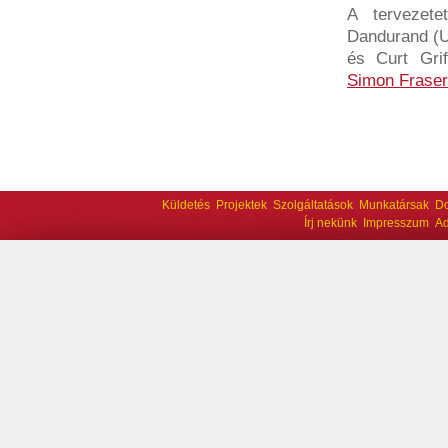
A tervezete
Dandurand (Un
és Curt Grif
Simon Fraser
Küldetés
Projektek
Szolgáltatások
Munkatársak
D
Írj nekünk
Impresszum
Ad