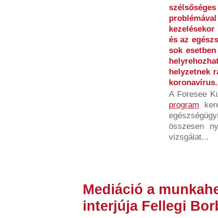
szélsőséges 
problémáv
kezelésekor 
és az egészs
sok esetben
helyrehoz
helyzetnek r
koronavírus.
A Foresee K
program
kere
egészségügyi
összesen ny
vizsgálat...
Mediáció a munkahe
interjúja Fellegi Bor