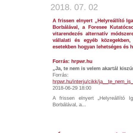
2018. 07. 02
A frissen elnyert „Helyreállító Ig
Borbálával, a Foresee Kutatócso
vitarendezés alternatív módszere
vállalati és egyéb közegekben,
esetekben hogyan lehetséges és h
Forrás: hrpwr.hu
„Ja, te nem is velem akartál kiszúr
Forrás:
hrpwr.hu/interju/cikk/ja__te_nem_i
2018-06-29 18:00
A frissen elnyert „Helyreállító Ig
Borbálával, a...