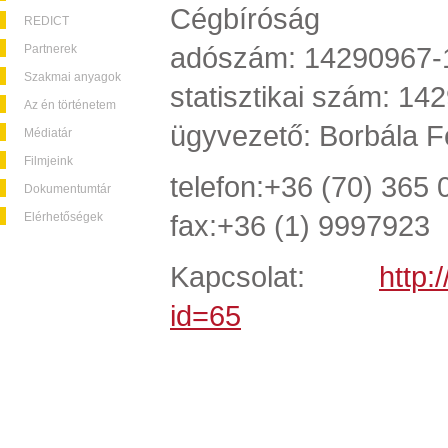
Cégbíróság
REDICT
adószám: 14290967-
Partnerek
Szakmai anyagok
statisztikai szám: 1
Az én történetem
ügyvezető: Borbála Fe
Médiatár
Filmjeink
telefon:+36 (70) 3
Dokumentumtár
fax:+36 (1) 9997923
Elérhetőségek
Kapcsolat:
http:
id=65