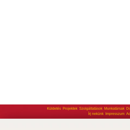
Küldetés
Projektek
Szolgáltatások
Munkatársak
D
Írj nekünk
Impresszum
Ad