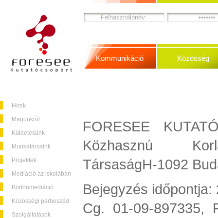
Kommunikáció
Közösség
Hírek
Magunkról
FORESEE KUTATÓC
Küldetésünk
Közhasznú Korlá
Munkatársaink
TársaságH-1092 Budap
Projektek
Mediáció az iskolában
Bejegyzés időpontja:
Börtönmediáció
Közösségi párbeszéd
Cg. 01-09-897335, F
Szolgáltatások