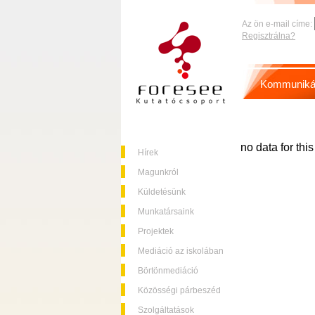
Az ön e-mail címe:
Regisztrálna?
Kommuniká
no data for thi
Hírek
Magunkról
Küldetésünk
Munkatársaink
Projektek
Mediáció az iskolában
Börtönmediáció
Közösségi párbeszéd
Szolgáltatások