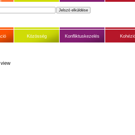
ció
Közösség
Konfliktuskezelés
Kohézi
s view