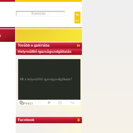
hu
en
ó
Tovább a galériába
Helyreállító igazságszolgáltatás
Facebook