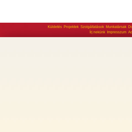
Küldetés
Projektek
Szolgáltatások
Munkatársak
D
Írj nekünk
Impresszum
Ad