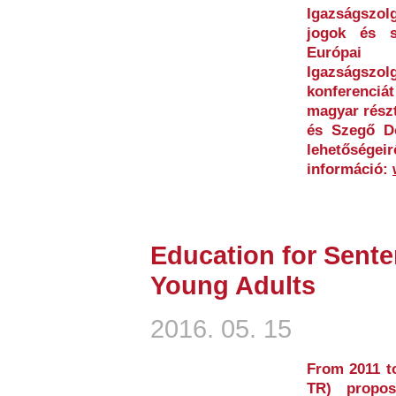
Igazságszo
jogok és s
Európai
Igazságszol
konferenciá
magyar részt
és Szegő Dó
lehetőség
információ:
Education for Sent
Young Adults
2016. 05. 15
From 2011 to
TR) propo