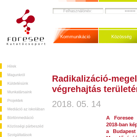
Kommunikáció
Közösség
Hírek
Magunkról
Radikalizáció-megel
Küldetésünk
végrehajtás terület
Munkatársaink
Projektek
2018. 05. 14
Mediáció az iskolában
A Foresee 
Börtönmediáció
2018-ban kép
Közösségi párbeszéd
a Budapest
Szolgáltatások