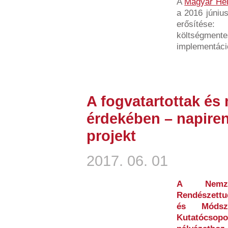
A
Magyar Hel
a 2016 június
erősíté
költségme
implementáció
A fogvatartottak é
érdekében – napire
projekt
2017. 06. 01
A Nemzet
Rendészett
és Módsz
Kutatócso