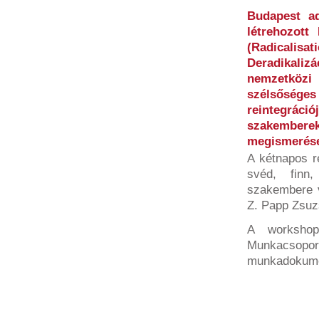
Budapest ad
létrehozott 
(Radicalis
Deradikaliz
nemzetközi
szélsősége
reintegrác
szakembere
megismerése
A kétnapos r
svéd, finn
szakembere v
Z. Papp Zsuz
A workshop
Munkacsopor
munkadokume