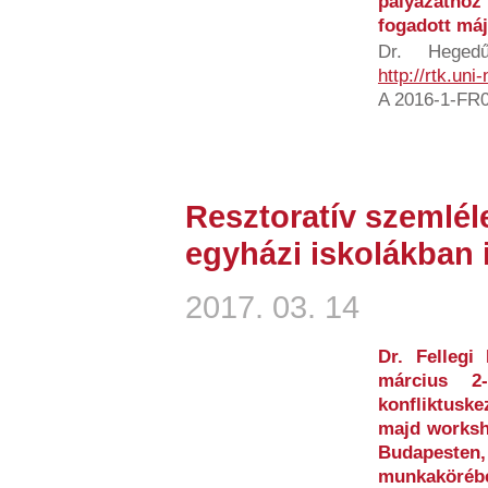
pályázathoz
fogadott máj
Dr. Hegedű
http://rtk.uni
A 2016-1-FR0
Resztoratív szemlél
egyházi iskolákban 
2017. 03. 14
Dr. Fellegi
március 2-
konfliktuske
majd worksh
Budapesten
munkaköré