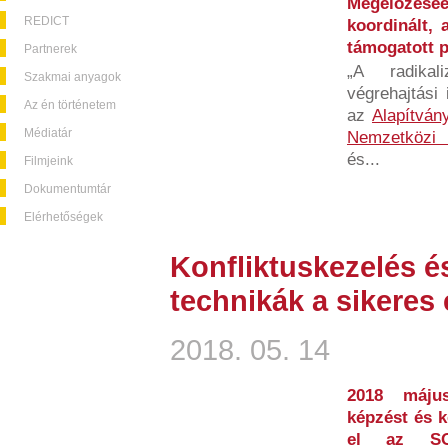
Megelőzésé
REDICT
koordinált, 
támogatott p
Partnerek
„A radikal
Szakmai anyagok
végrehajtási
Az én történetem
az
Alapítván
Médiatár
Nemzetközi 
és...
Filmjeink
Dokumentumtár
Elérhetőségek
Konfliktuskezelés és
technikák a sikeres
2018. 05. 14
2018 máju
képzést és k
el az SOS