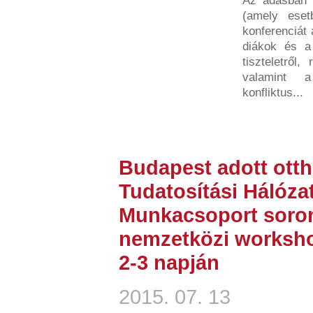
Az adásban e
(amely eset
konferenciát
diákok és a
tiszteletről,
valamint 
konfliktus...
Budapest adott otth
Tudatosítási Hálóza
Munkacsoport soro
nemzetközi worksho
2-3 napján
2015. 07. 13