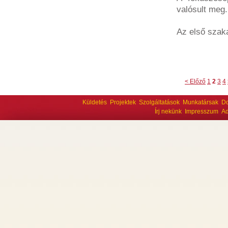
valósult meg.
Az első szak
< Előző
1
2
3
4
Küldetés
Projektek
Szolgáltatások
Munkatársak
D
Írj nekünk
Impresszum
Ad