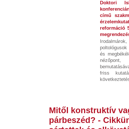
Doktori Is
konferenciá
című szakma
érzelemku
reformáció 
megrendezés
Irodalmárok, 
poltológusok
és megbékél
nézőpont,
bemutatásáva
friss kutat
következtetés
Mitől konstruktív va
párbeszéd? - Cikkün