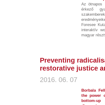
Az ötnapos r
érkező gy
szakember
eredményeiket
Foresee Kutat
interaktív w
magyar részt
Preventing radicalis
restorative justice a
2016. 06. 07
Borbala Fel
the power o
bottom-up 