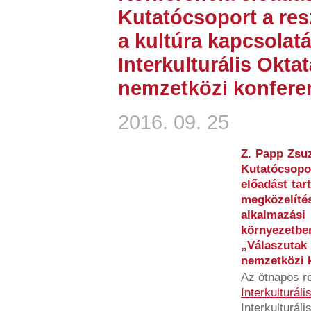
Kutatócsoport a res
a kultúra kapcsolatá
Interkulturális Okta
nemzetközi konfere
2016. 09. 25
Z. Papp Zsuz
Kutatócsop
előadást tar
megközelí
alkalmazás
környezetbe
„Válaszutak
nemzetközi 
Az ötnapos 
Interkulturál
Interkulturál