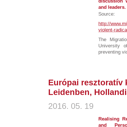
discussion 
and leaders.
Source:
http://www.mi
violent-radica
The Migrati
University 
preventing vio
Európai resztoratív
Leidenben, Hollandi
2016. 05. 19
Realising R
and Perso