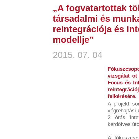
„A fogvatartottak t
társadalmi és munka
reintegrációja és i
modellje”
2015. 07. 04
Fókuszcso
vizsgálat ot
Focus és Inh
reintegrá
felkérésére.
A projekt so
végrehajtási 
2 órás inte
kérdőíves út
A fókuszcso