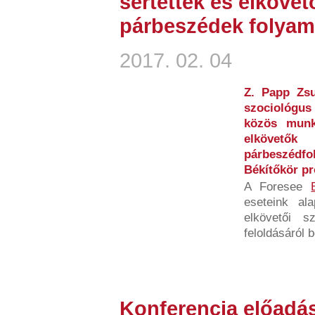
sértettek és elkövet
párbeszédek folyam
2017. 02. 04
Z. Papp Zs
szociológus
közös munk
elkövet
párbeszédf
Békítőkör pr
A Foresee
eseteink al
elkövetői s
feloldásáról 
Konferencia előadás