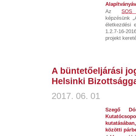
Alapítványá
Az
SOS 
képzésünk „A
életkezdési 
1.2.7-16-20
projekt kereté
A büntetőeljárási jo
Helsinki Bizottság
2017. 06. 01
Szegő Dó
Kutatócsopor
kutatásában
közötti párb