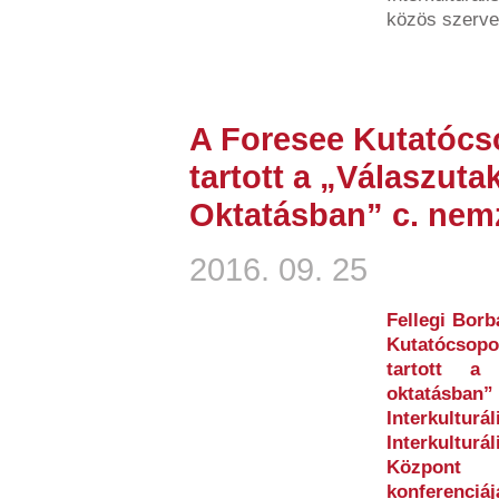
közös szervez
A Foresee Kutatócs
tartott a „Válaszutak
Oktatásban” c. nem
2016. 09. 25
Fellegi Borb
Kutatócsop
tartott a
oktatásban”
Interkultu
Interkultur
Központ 
konferenciá