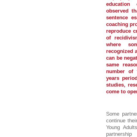
education 
observed th
sentence e
coaching pro
reproduce cr
of recidivi
where som
recognized a
can be negat
same reaso
number of 
years perio
studies, res
come to ope
Some partner
continue the
Young Adult
partnershi