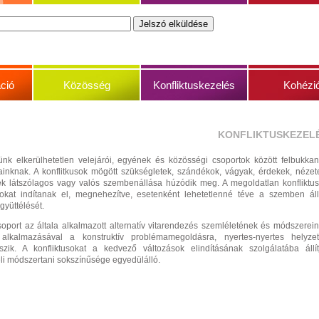
ció
Közösség
Konfliktuskezelés
Kohézi
KONFLIKTUSKEZEL
tünk elkerülhetetlen velejárói, egyének és közösségi csoportok között felbukka
inknak. A konflitkusok mögött szükségletek, szándékok, vágyak, érdekek, nézet
ek látszólagos vagy valós szembenállása húzódik meg. A megoldatlan konfliktu
atokat indítanak el, megnehezítve, esetenként lehetetlenné téve a szemben ál
gyüttélését.
oport az általa alkalmazott alternatív vitarendezés szemléletének és módszerei
 alkalmazásával a konstruktív problémamegoldásra, nyertes-nyertes helyze
kszik. A konfliktusokat a kedvező változások elindításának szolgálatába állít
eli módszertani sokszínűsége egyedülálló.