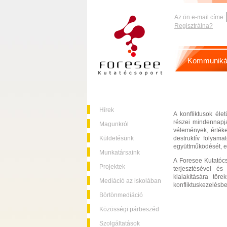
Az ön e-mail címe:
Regisztrálna?
Kommuniká
Hírek
A konfliktusok éle
részei mindennapja
Magunkról
vélemények, érték
Küldetésünk
destruktív folyam
együttműködését, e
Munkatársaink
A Foresee Kutatócs
Projektek
terjesztésével és
kialakítására töre
Mediáció az iskolában
konfliktuskezelésb
Börtönmediáció
Közösségi párbeszéd
Szolgáltatások