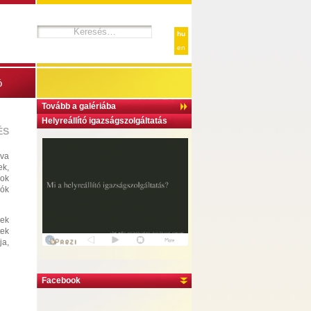
hu
en
ó
Tovább a galériába
Helyreállító igazságszolgáltatás
ÉS
nva
ek,
sok
lók
nek
tek
ja,
Facebook