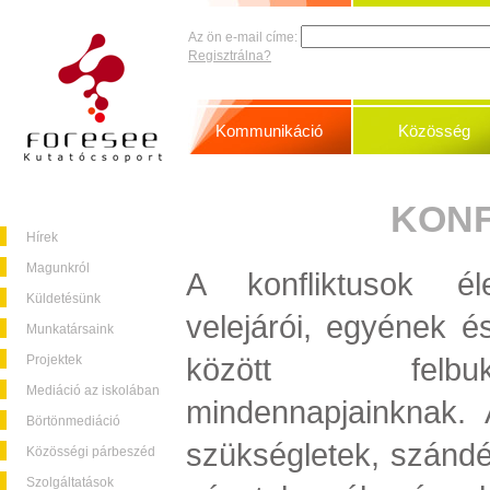
Az ön e-mail címe:
Regisztrálna?
Kommunikáció
Közösség
KONF
Hírek
Magunkról
A konfliktusok éle
Küldetésünk
velejárói, egyének é
Munkatársaink
között felbu
Projektek
Mediáció az iskolában
mindennapjainknak. 
Börtönmediáció
szükségletek, szándé
Közösségi párbeszéd
Szolgáltatások