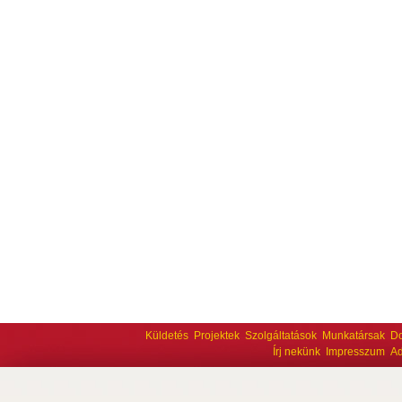
Küldetés
Projektek
Szolgáltatások
Munkatársak
D
Írj nekünk
Impresszum
Ad