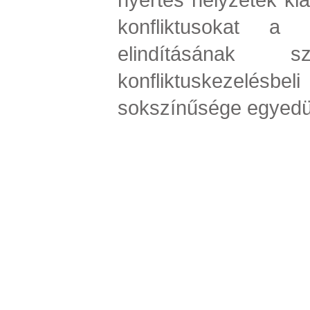
konfliktusokat a 
elindításának szo
konfliktuskezelé
sokszínűsége egyedül