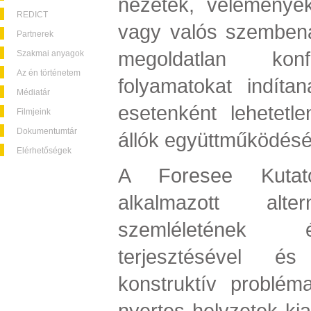
nézetek, vélemények
REDICT
vagy valós szembená
Partnerek
megoldatlan konfl
Szakmai anyagok
Az én történetem
folyamatokat indíta
Médiatár
esetenként lehetet
Filmjeink
Dokumentumtár
állók együttműködését
Elérhetőségek
A Foresee Kutató
alkalmazott alter
szemléletének 
terjesztésével é
konstruktív problém
nyertes helyzetek kia